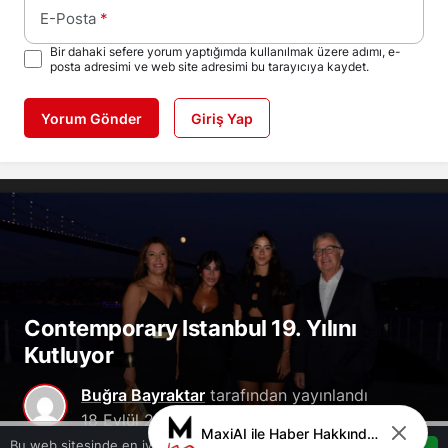
E-Posta
*
Bir dahaki sefere yorum yaptığımda kullanılmak üzere adımı, e-
posta adresimi ve web site adresimi bu tarayıcıya kaydet.
Yorum Gönder
Giriş Yap
Contemporary Istanbul 19. Yılını
Kutluyor
Buğra Bayraktar
tarafından yayınlandı
18 Eylül 2024, 12:29
yayınlandı
18 Eylül
MaxiAI ile Haber Hakkında Sohbet
0
2024, 12:29
güncellendi
Bu web sitesinde en iyi deneyimi yaşamanızı sağlamak için