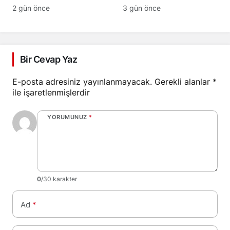
Oldu: İşte Bebeğin İsmi
Nedeniyle Sahneye Ara
2 gün önce
3 gün önce
Bir Cevap Yaz
E-posta adresiniz yayınlanmayacak.
Gerekli alanlar
*
ile işaretlenmişlerdir
YORUMUNUZ
*
0
/30 karakter
Ad
*