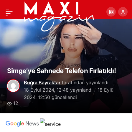
Contemporary Istanbul
+
-
0
Paylaş
19. Yılını Kutluyor
Simge’ye Sahnede Telefon Fırlatıldı!
Buğra Bayraktar
tarafından yayınlandı
18 Eylül 2024, 12:48
yayınlandı
18 Eylül
2024, 12:50
güncellendi
12