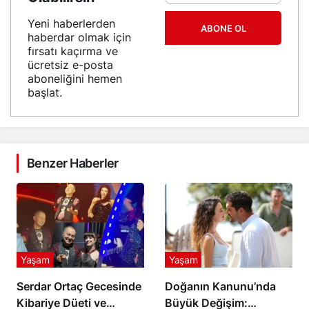
Yeni haberlerden
ABONE OL
haberdar olmak için
fırsatı kaçırma ve
ücretsiz e-posta
aboneliğini hemen
başlat.
Benzer Haberler
Yaşam
Yaşam
Serdar Ortaç Gecesinde
Doğanın Kanunu’nda
Kibariye Düeti ve
Büyük Değişim: