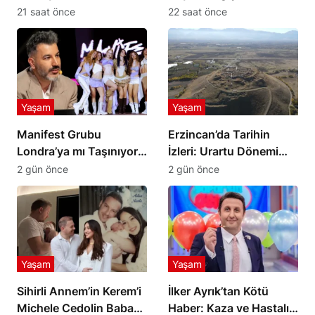
Sürpriz Şarkı Rüzgarı
Keçilik’te Kaderler
21 saat önce
22 saat önce
Değişiyor
Yaşam
Yaşam
Manifest Grubu
Erzincan’da Tarihin
Londra’ya mı Taşınıyor?
İzleri: Urartu Dönemi
Tolga Akış’tan Açıklama
Merkezi Altıntepe
2 gün önce
2 gün önce
Yaşam
Yaşam
Sihirli Annem’in Kerem’i
İlker Ayrık’tan Kötü
Michele Cedolin Baba
Haber: Kaza ve Hastalık