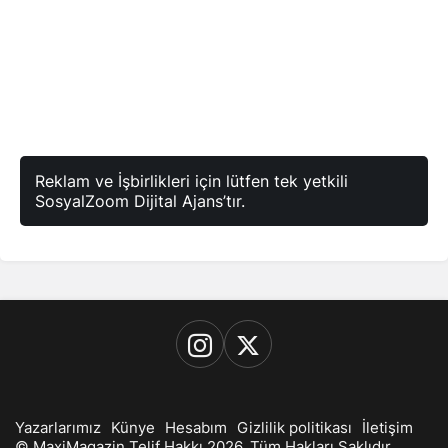
Reklam ve İşbirlikleri için lütfen tek yetkili
SosyalZoom Dijital Ajans’tır.
Yazarlarımız
Künye
Hesabım
Gizlilik politikası
İletişim
© MaxiMagazin Telif Hakkı 2026, Tüm Hakları Saklıdır