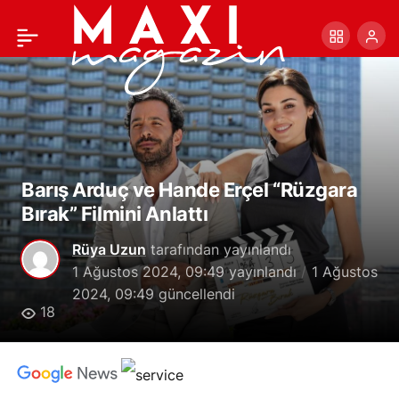
2 Ağustos’ta Vizyona
+
-
0
Paylaş
Girecek Filmler
Barış Arduç ve Hande Erçel “Rüzgara
Bırak” Filmini Anlattı
Rüya Uzun
tarafından yayınlandı
1 Ağustos 2024, 09:49
yayınlandı
1 Ağustos
2024, 09:49
güncellendi
18