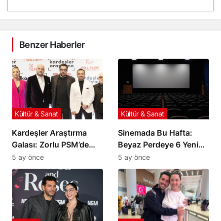
Benzer Haberler
Kültür & Sanat
Kültür & Sanat
Kardeşler Araştırma
Sinemada Bu Hafta:
Galası: Zorlu PSM’de
Beyaz Perdeye 6 Yeni
Yıldızlar Geçidi
Film Geliyor
5 ay önce
5 ay önce