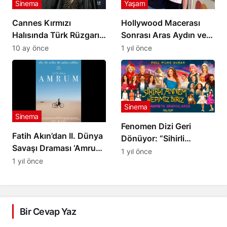
Sinema
Yaşam
Cannes Kırmızı
Hollywood Macerası
Halısında Türk Rüzgarı!
Sonrası Aras Aydın ve
Demet Özdemir ve
Melis Birkan Türkiye’ye
10 ay önce
1 yıl önce
Çağatay Ulusoy’un
Döndü
‘Fıstık’ Şovu Olay
Yarattı! Murat Yıldırım
İhaneti Anlattı!
Sinema
Sinema
Fenomen Dizi Geri
Fatih Akın’dan II. Dünya
Dönüyor: “Sihirli
Savaşı Draması ‘Amrum’
Annem: Hepimiz Biriz”
1 yıl önce
Cannes’da İlk Kez
1 yıl önce
30 Mayıs’ta
Görücüye Çıktı
Sinemalarda!
Bir Cevap Yaz