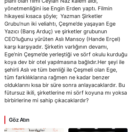
planı olan filmi Ceylan Naz kalem aldı,
yönetmenliğini ise Engin Erden yaptı. Filmin
hikayesi kısaca şöyle; Yazman Şirketler
Grubu’nun iki veliahtı, Çeşme’de yaşayan Ege
Yazıcı (Barış Arduç) ve şirketler grubunun
CEO’luğunu yürüten Aslı Mansoy (Hande Erçel)
karşı karşıyadır. Şirketin varlığının devamı,
Ege’nin Çeşme’de yerleştiği ve sörf okulu kurduğu
koya dev bir otel yapılmasına bağlıdır.Her şeyi ile
şehirli Aslı ve tüm benliği ile Çeşmeli olan Ege,
tüm farklılıklarına rağmen ne kadar benzer
olduklarını kısa bir süre sonra anlayacaklardır. Bu
fütursuz ikili, şirketlerine mi sörf koyuna mı yoksa
birbirlerine mi sahip çıkacaklardır?
Göz Atın