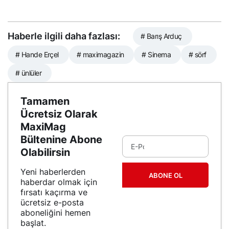
Ulusoy’un ‘Fıstık’ Şovu
Olay Yarattı! Murat
Yıldırım İhaneti Anlattı!
Haberle ilgili daha fazlası:
# Barış Arduç
# Hande Erçel
# maximagazin
# Sinema
# sörf
# ünlüler
Tamamen
Ücretsiz Olarak
MaxiMag
Bültenine Abone
Olabilirsin
Yeni haberlerden
ABONE OL
haberdar olmak için
fırsatı kaçırma ve
ücretsiz e-posta
aboneliğini hemen
başlat.