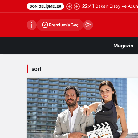
22:41
Bakan Ersoy ve Acun 
SON GELIŞMELER
Premium'a Geç
Magazin
sörf
Gündüz Modu
Gündüz modunu seçin.
Gece Modu
Gece modunu seçin.
Sistem Modu
Sistem modunu seçin.