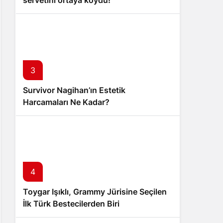
servetini ortaya koydu!
3
Survivor Nagihan’ın Estetik
Harcamaları Ne Kadar?
4
Toygar Işıklı, Grammy Jürisine Seçilen
İlk Türk Bestecilerden Biri