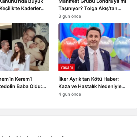
Kanunu’nda Büyük
Manifest Grubu Londra’ya mı
Keçilik’te Kaderler
Taşınıyor? Tolga Akış’tan
Açıklama
3 gün önce
Yaşam
nnem’in Kerem’i
İlker Ayrık’tan Kötü Haber:
Cedolin Baba Oldu:
Kaza ve Hastalık Nedeniyle
ğin İsmi
Sahneye Ara
e
4 gün önce