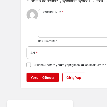
E-posta adresiniz yayınlanmayacak.
Gerekli
YORUMUNUZ
*
0
/30 karakter
Ad
*
Bir dahaki sefere yorum yaptığımda kullanılmak üzere ad
Yorum Gönder
Giriş Yap