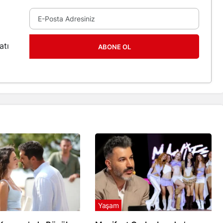
atı
ABONE OL
Yaşam