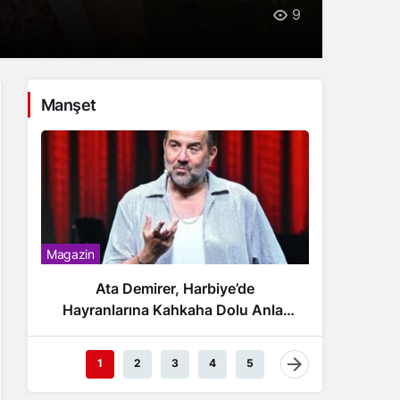
9
Manşet
Magazin
Magazin
Ata Demirer, Harbiye’de
H
Hayranlarına Kahkaha Dolu Anlar
düğünü
Yaşattı!
1
2
3
4
5