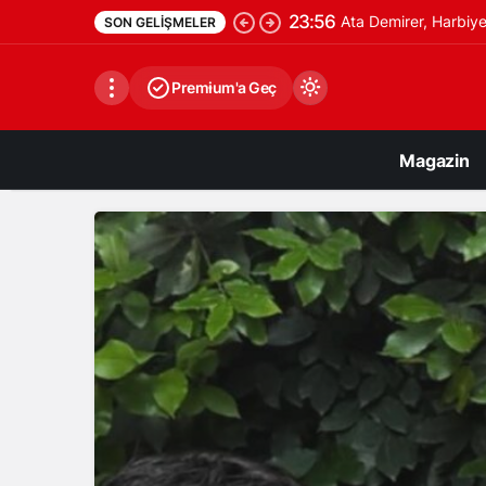
23:56
Ata Demirer, Harbiye
SON GELIŞMELER
Premium'a Geç
Magazin
Gündüz Modu
Gündüz modunu seçin.
Gece Modu
Gece modunu seçin.
Sistem Modu
Sistem modunu seçin.