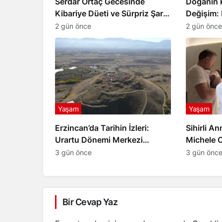
Serdar Ortaç Gecesinde
Doğanın 
Kibariye Düeti ve Sürpriz Şarkı
Değişim: 
Rüzgarı
Değişiyor
2 gün önce
2 gün önce
Yaşam
Yaşam
Erzincan’da Tarihin İzleri:
Sihirli A
Urartu Dönemi Merkezi
Michele 
Altıntepe
İşte Bebe
3 gün önce
3 gün önc
Bir Cevap Yaz