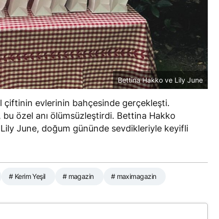
Bettina Hakko ve Lily June
 çiftinin evlerinin bahçesinde gerçekleşti.
, bu özel anı ölümsüzleştirdi. Bettina Hakko
ily June, doğum gününde sevdikleriyle keyifli
# Kerim Yeşil
# magazin
# maximagazin