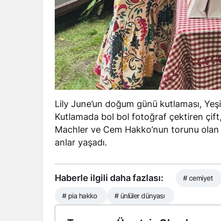
Lily June’un doğum günü kutlaması, Yeşil
Kutlamada bol bol fotoğraf çektiren çift
Machler ve Cem Hakko’nun torunu olan L
anlar yaşadı.
Haberle ilgili daha fazlası:
# cemiyet
# pia hakko
# ünlüler dünyası