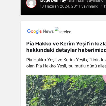
Müge Demiray
tarafından yayınlandı
13 Haziran 2024, 20:11
yayınlandı
1
Pia Hakko ve Kerim Yeşil’in kız
hakkındaki detaylar haberimiz
Pia Hakko Yeşil ve Kerim Yeşil çiftinin kız
olan Pia Hakko Yeşil, bu mutlu günü ailesi