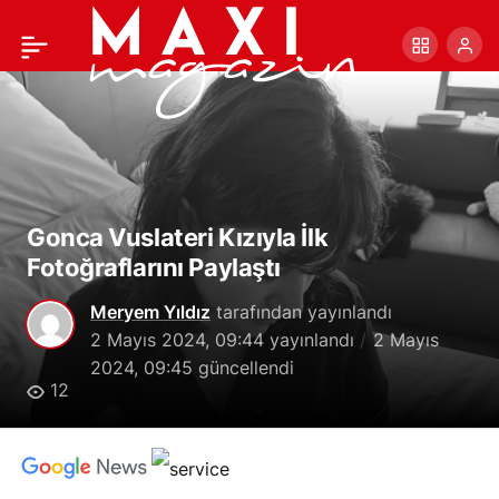
Mustafa Ceceli 13
+
-
0
Paylaş
Mayıs’ta İzmir’de
Gonca Vuslateri Kızıyla İlk
Fotoğraflarını Paylaştı
Meryem Yıldız
tarafından yayınlandı
2 Mayıs 2024, 09:44
yayınlandı
2 Mayıs
2024, 09:45
güncellendi
12