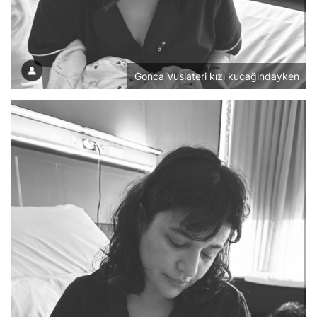
Gonca Vuslateri kızı kucağındayken