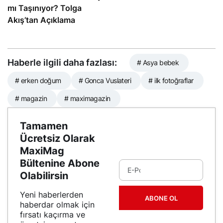
mı Taşınıyor? Tolga
Akış’tan Açıklama
Haberle ilgili daha fazlası:
# Asya bebek
# erken doğum
# Gonca Vuslateri
# ilk fotoğraflar
# magazin
# maximagazin
Tamamen
Ücretsiz Olarak
MaxiMag
Bültenine Abone
Olabilirsin
Yeni haberlerden
ABONE OL
haberdar olmak için
fırsatı kaçırma ve