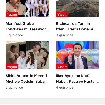
Yaşam
Yaşam
Manifest Grubu
Erzincan’da Tarihin
Londra’ya mı Taşınıyor?
İzleri: Urartu Dönemi
Tolga Akış’tan Açıklama
Merkezi Altıntepe
3 gün önce
3 gün önce
Yaşam
Yaşam
Sihirli Annem’in Kerem’i
İlker Ayrık’tan Kötü
Michele Cedolin Baba
Haber: Kaza ve Hastalık
Oldu: İşte Bebeğin İsmi
Nedeniyle Sahneye Ara
3 gün önce
4 gün önce