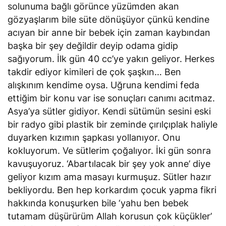
solunuma bağlı görünce yüzümden akan
gözyaşlarım bile süte dönüşüyor çünkü kendine
acıyan bir anne bir bebek için zaman kaybından
başka bir şey değildir deyip odama gidip
sağıyorum. İlk gün 40 cc’ye yakın geliyor. Herkes
takdir ediyor kimileri de çok şaşkın… Ben
alışkınım kendime oysa. Uğruna kendimi feda
ettiğim bir konu var ise sonuçları canımı acıtmaz.
Asya’ya sütler gidiyor. Kendi sütümün sesini eski
bir radyo gibi plastik bir zeminde çırılçıplak haliyle
duyarken kızımın şapkası yollanıyor. Onu
kokluyorum. Ve sütlerim çoğalıyor. İki gün sonra
kavuşuyoruz. ‘Abartılacak bir şey yok anne’ diye
geliyor kızım ama masayı kurmuşuz. Sütler hazır
bekliyordu. Ben hep korkardım çocuk yapma fikri
hakkında konuşurken bile ‘yahu ben bebek
tutamam düşürürüm Allah korusun çok küçükler’