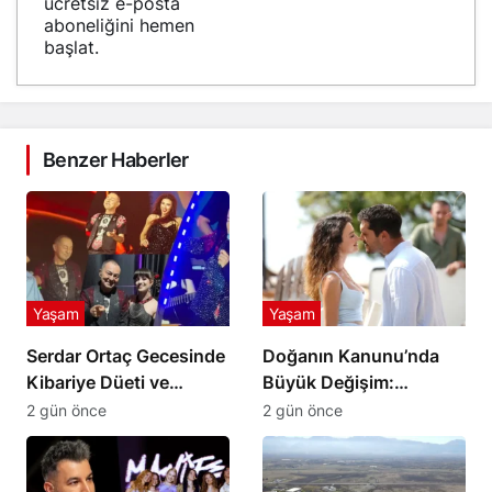
ücretsiz e-posta
aboneliğini hemen
başlat.
Benzer Haberler
Yaşam
Yaşam
Serdar Ortaç Gecesinde
Doğanın Kanunu’nda
Kibariye Düeti ve
Büyük Değişim:
Sürpriz Şarkı Rüzgarı
Keçilik’te Kaderler
2 gün önce
2 gün önce
Değişiyor