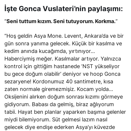
İşte Gonca Vuslateri’nin paylaşımı:
“
Seni tuttum kızım. Seni tutuyorum. Korkma.
“
“Hoş geldin Asya Mone. Levent, Ankara’da ve bir
gün sonra yanıma gelecek. Küçük bir kasılma ve
kedim anında kucağımda, yırtınıyor…
Haberciymiş meğer. Kasılmalar artıyor. Yalnızca
kontrol için gittiğim hastanede ‘NST yükseliyor
bu gece doğum olabilir’ deniyor ve hoop Gonca
sezaryene! Kordonumuz 40 santimetre, kısa
zaten normale giremezmişiz. Kocam yolda…
Oksijenini alırken doğum sonrası kızımı görmeye
gidiyorum. Babası da gelmiş, biraz ağlıyorum
tabii. Hayat ben planlar yaparken başıma gelenler
miydi bilemiyorum. Süt gelmesi lazım nasıl
gelecek diye endişe ederken Asya’yı küvezde