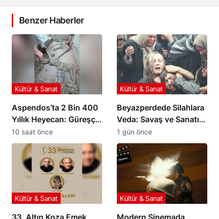
Benzer Haberler
Kültür & Sanat
Kültür & Sanat
Aspendos’ta 2 Bin 400
Beyazperdede Silahlara
Yıllık Heyecan: Güreşçi
Veda: Savaş ve Sanatın
Mezarı Gün Işığında
Yüzleşmesi
10 saat önce
1 gün önce
Kültür & Sanat
Kültür & Sanat
33. Altın Koza Emek
Modern Sinemada