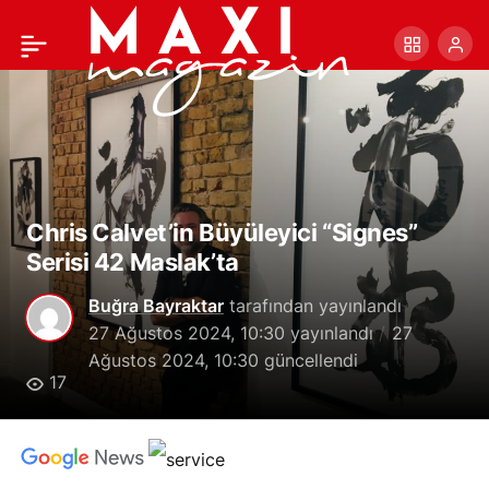
Chris Calvet’in Büyüleyici
+
-
0
“Signes” Serisi 42
Maslak’ta
Chris Calvet’in Büyüleyici “Signes”
Serisi 42 Maslak’ta
Buğra Bayraktar
tarafından yayınlandı
27 Ağustos 2024, 10:30
yayınlandı
27
Ağustos 2024, 10:30
güncellendi
17