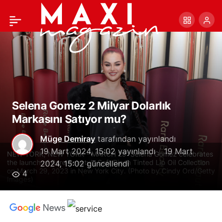
Kate Middleton’ın
+
-
0
Paylaş
Görüntüleri Ortaya Çıktı
Selena Gomez 2 Milyar Dolarlık
Markasını Satıyor mu?
Müge Demiray
tarafından yayınlandı
19 Mart 2024, 15:02
yayınlandı
19 Mart
NEW YORK, NEW YORK - MARCH 29: Selena Gomez celebrates
the launch of Rare Beauty's Soft Pinch Tinted Lip Oil Collection
2024, 15:02
güncellendi
on March 29, 2023 in New York City. (Photo by Cindy Ord/Getty
4
Images)