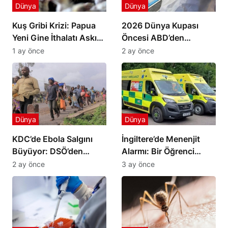
Dünya
Dünya
Kuş Gribi Krizi: Papua
2026 Dünya Kupası
Yeni Gine İthalatı Askıya
Öncesi ABD’den
Aldı
Havalimanlarında Ebola
1 ay önce
2 ay önce
Önlemi
Dünya
Dünya
KDC’de Ebola Salgını
İngiltere’de Menenjit
Büyüyor: DSÖ’den
Alarmı: Bir Öğrenci
Gruplara Ateşkes
Yaşamını Yitirdi
2 ay önce
3 ay önce
Çağrısı