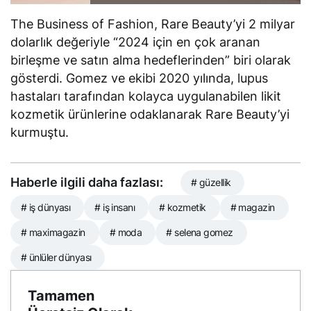
The Business of Fashion, Rare Beauty’yi 2 milyar
dolarlık değeriyle “2024 için en çok aranan
birleşme ve satın alma hedeflerinden” biri olarak
gösterdi. Gomez ve ekibi 2020 yılında, lupus
hastaları tarafından kolayca uygulanabilen likit
kozmetik ürünlerine odaklanarak Rare Beauty’yi
kurmuştu.
Haberle ilgili daha fazlası:
# güzellik
# iş dünyası
# iş insanı
# kozmetik
# magazin
# maximagazin
# moda
# selena gomez
# ünlüler dünyası
Tamamen