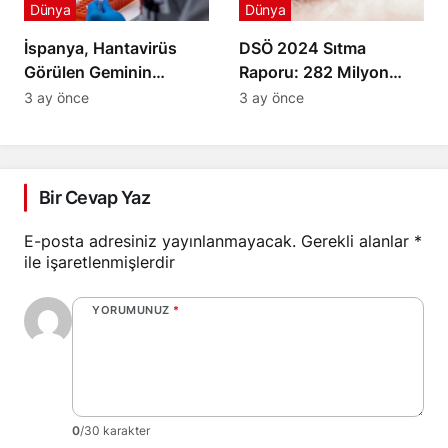
Dünya
Dünya
İspanya, Hantavirüs
DSÖ 2024 Sıtma
Görülen Geminin
Raporu: 282 Milyon
Limana Yanaşmasına
Vaka ve 610 Bin Ölüm
3 ay önce
3 ay önce
İzin Verdi
Bir Cevap Yaz
E-posta adresiniz yayınlanmayacak.
Gerekli alanlar
*
ile işaretlenmişlerdir
YORUMUNUZ
*
0
/30 karakter