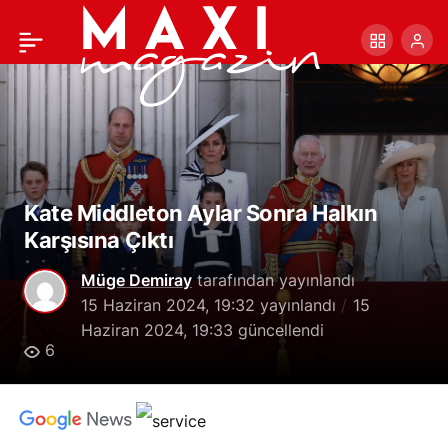
Kanye West’e Eski
+
-
0
Paylaş
Asistanından Taciz
Davası
Kate Middleton Aylar Sonra Halkın
Karşısına Çıktı
Müge Demiray
tarafından yayınlandı
15 Haziran 2024, 19:32
yayınlandı
15
Haziran 2024, 19:33
güncellendi
6