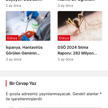
Gruplara Ateşkes
Yaşamını Yitirdi
2 ay önce
3 ay önce
Çağrısı
Dünya
Dünya
İspanya, Hantavirüs
DSÖ 2024 Sıtma
Görülen Geminin
Raporu: 282 Milyon
Limana Yanaşmasına
Vaka ve 610 Bin Ölüm
3 ay önce
3 ay önce
İzin Verdi
Bir Cevap Yaz
E-posta adresiniz yayınlanmayacak.
Gerekli alanlar
*
ile işaretlenmişlerdir