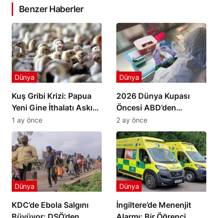
Benzer Haberler
Dünya
Dünya
Kuş Gribi Krizi: Papua
2026 Dünya Kupası
Yeni Gine İthalatı Askıya
Öncesi ABD’den
Aldı
Havalimanlarında Ebola
1 ay önce
2 ay önce
Önlemi
Dünya
Dünya
KDC’de Ebola Salgını
İngiltere’de Menenjit
Büyüyor: DSÖ’den
Alarmı: Bir Öğrenci