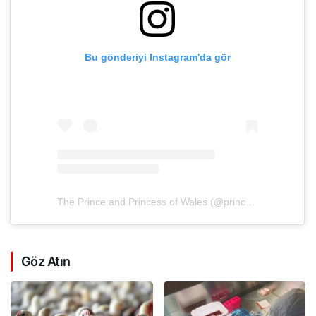
Bu gönderiyi Instagram'da gör
The Prince and Princess of Wales (@princeandprincessofwales)'in paylaştığı bir gönderi
Göz Atın