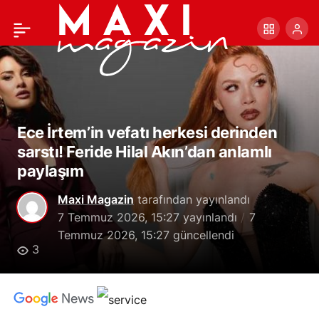
Konserlerini iptal eden
+
-
0
Paylaş
Demet Akalın sağlık
durumu hakkında
Ece İrtem’in vefatı herkesi derinden
konuştu
sarstı! Feride Hilal Akın’dan anlamlı
paylaşım
Maxi Magazin
tarafından yayınlandı
7 Temmuz 2026, 15:27
yayınlandı
7
Temmuz 2026, 15:27
güncellendi
3