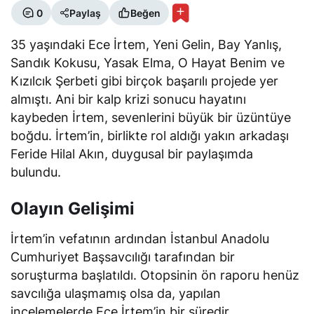
0
Paylaş
Beğen
35 yaşındaki Ece İrtem, Yeni Gelin, Bay Yanlış,
Sandık Kokusu, Yasak Elma, O Hayat Benim ve
Kızılcık Şerbeti gibi birçok başarılı projede yer
almıştı. Ani bir kalp krizi sonucu hayatını
kaybeden İrtem, sevenlerini büyük bir üzüntüye
boğdu. İrtem’in, birlikte rol aldığı yakın arkadaşı
Feride Hilal Akın, duygusal bir paylaşımda
bulundu.
Olayın Gelişimi
İrtem’in vefatının ardından İstanbul Anadolu
Cumhuriyet Başsavcılığı tarafından bir
soruşturma başlatıldı. Otopsinin ön raporu henüz
savcılığa ulaşmamış olsa da, yapılan
incelemelerde Ece İrtem’in bir süredir