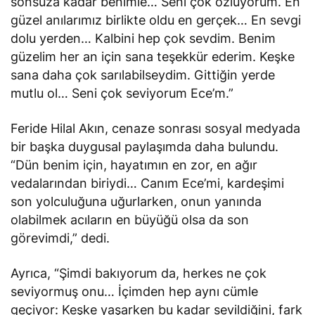
sonsuza kadar benimle… Seni çok özlüyorum. En
güzel anılarımız birlikte oldu en gerçek… En sevgi
dolu yerden… Kalbini hep çok sevdim. Benim
güzelim her an için sana teşekkür ederim. Keşke
sana daha çok sarılabilseydim. Gittiğin yerde
mutlu ol… Seni çok seviyorum Ece’m.”
Feride Hilal Akın, cenaze sonrası sosyal medyada
bir başka duygusal paylaşımda daha bulundu.
“Dün benim için, hayatımın en zor, en ağır
vedalarından biriydi… Canım Ece’mi, kardeşimi
son yolculuğuna uğurlarken, onun yanında
olabilmek acıların en büyüğü olsa da son
görevimdi,” dedi.
Ayrıca, “Şimdi bakıyorum da, herkes ne çok
seviyormuş onu… İçimden hep aynı cümle
geçiyor: Keşke yaşarken bu kadar sevildiğini, fark