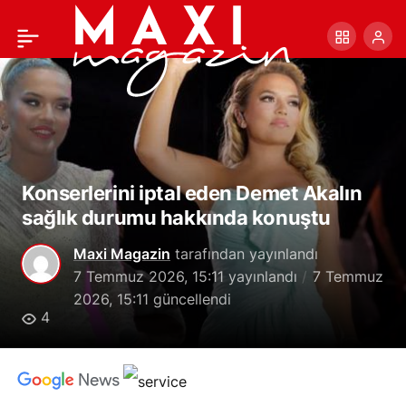
Usta sanatçı Zihni
+
-
0
Paylaş
Göktay’a son veda
Konserlerini iptal eden Demet Akalın
sağlık durumu hakkında konuştu
Maxi Magazin
tarafından yayınlandı
7 Temmuz 2026, 15:11
yayınlandı
7 Temmuz
2026, 15:11
güncellendi
4