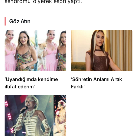
sendromu’ diyerek espri yaptı.
Göz Atın
‘Uyandığımda kendime
‘Şöhretin Anlamı Artık
iltifat ederim’
Farklı’