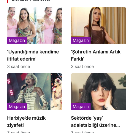
Magazin
Magazin
‘Uyandığımda kendime
‘Şöhretin Anlamı Artık
iltifat ederim’
Farklı’
3 saat önce
3 saat önce
Magazin
Magazin
Harbiye’de müzik
Sektörde ‘yaş’
ziyafeti
adaletsizliği üzerine
isyan!
3 saat önce
3 saat önce