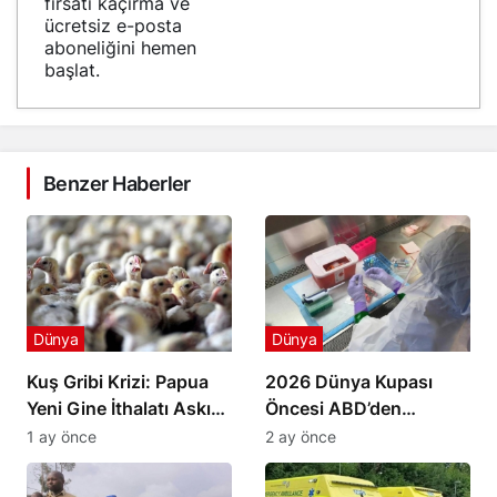
fırsatı kaçırma ve
ücretsiz e-posta
aboneliğini hemen
başlat.
Benzer Haberler
Dünya
Dünya
Kuş Gribi Krizi: Papua
2026 Dünya Kupası
Yeni Gine İthalatı Askıya
Öncesi ABD’den
Aldı
Havalimanlarında Ebola
1 ay önce
2 ay önce
Önlemi