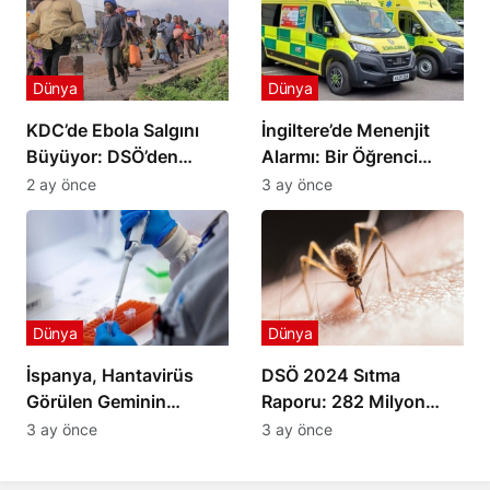
Dünya
Dünya
KDC’de Ebola Salgını
İngiltere’de Menenjit
Büyüyor: DSÖ’den
Alarmı: Bir Öğrenci
Gruplara Ateşkes
Yaşamını Yitirdi
2 ay önce
3 ay önce
Çağrısı
Dünya
Dünya
İspanya, Hantavirüs
DSÖ 2024 Sıtma
Görülen Geminin
Raporu: 282 Milyon
Limana Yanaşmasına
Vaka ve 610 Bin Ölüm
3 ay önce
3 ay önce
İzin Verdi