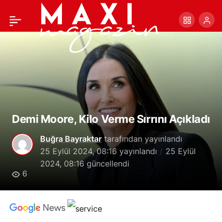
Monarşi Karşıtları:
+
-
0
Paylaş
“Kraliyet Ailesinin
Gerçek Maliyeti Yılda 510
Milyon Sterlin”
Demi Moore, Kilo Verme Sırrını Açıkladı
Buğra Bayraktar
tarafından yayınlandı
25 Eylül 2024, 08:16
yayınlandı
25 Eylül
2024, 08:16
güncellendi
6