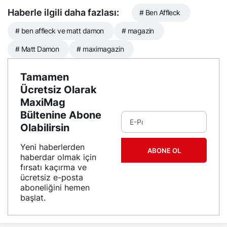
Haberle ilgili daha fazlası:
# Ben Affleck
# ben affleck ve matt damon
# magazin
# Matt Damon
# maximagazin
Tamamen
Ücretsiz Olarak
MaxiMag
Bültenine Abone
Olabilirsin
Yeni haberlerden
ABONE OL
haberdar olmak için
fırsatı kaçırma ve
ücretsiz e-posta
aboneliğini hemen
başlat.