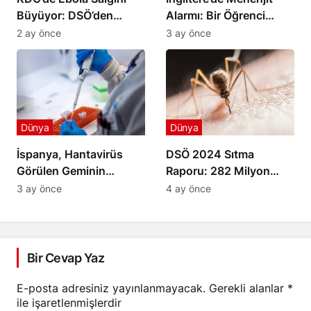
Büyüyor: DSÖ’den
Alarmı: Bir Öğrenci
Gruplara Ateşkes
Yaşamını Yitirdi
2 ay önce
3 ay önce
Çağrısı
Dünya
Dünya
İspanya, Hantavirüs
DSÖ 2024 Sıtma
Görülen Geminin
Raporu: 282 Milyon
Limana Yanaşmasına
Vaka ve 610 Bin Ölüm
3 ay önce
4 ay önce
İzin Verdi
Bir Cevap Yaz
E-posta adresiniz yayınlanmayacak.
Gerekli alanlar
*
ile işaretlenmişlerdir