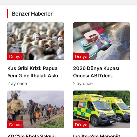
Benzer Haberler
Dünya
Dünya
Kuş Gribi Krizi: Papua
2026 Dünya Kupası
Yeni Gine İthalatı Askıya
Öncesi ABD’den
Aldı
Havalimanlarında Ebola
2 ay önce
2 ay önce
Önlemi
Dünya
Dünya
KDC’de Ebola Salgını
İngiltere’de Menenjit