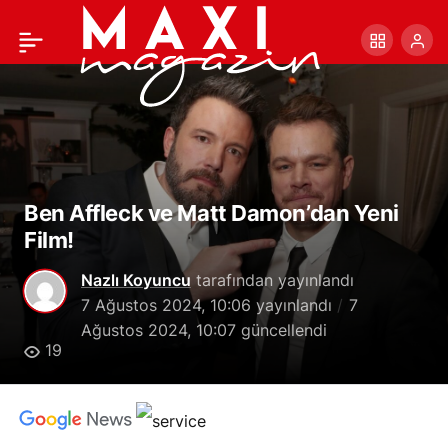
Zendaya ile Robert
+
-
0
Paylaş
Pattinson Aynı Filmde
Rol Alacak
Ben Affleck ve Matt Damon’dan Yeni
Film!
Nazlı Koyuncu
tarafından yayınlandı
7 Ağustos 2024, 10:06
yayınlandı
7
Ağustos 2024, 10:07
güncellendi
19