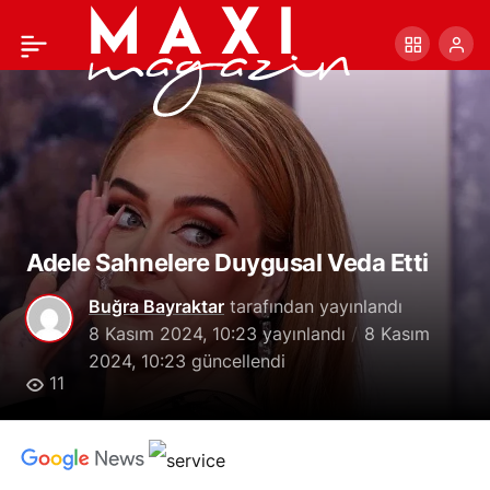
Dublör mü Estetik mi?
+
-
0
Paylaş
Melania Trump Akıllarda
Soru İşareti Bıraktı
Adele Sahnelere Duygusal Veda Etti
Buğra Bayraktar
tarafından yayınlandı
8 Kasım 2024, 10:23
yayınlandı
8 Kasım
2024, 10:23
güncellendi
11