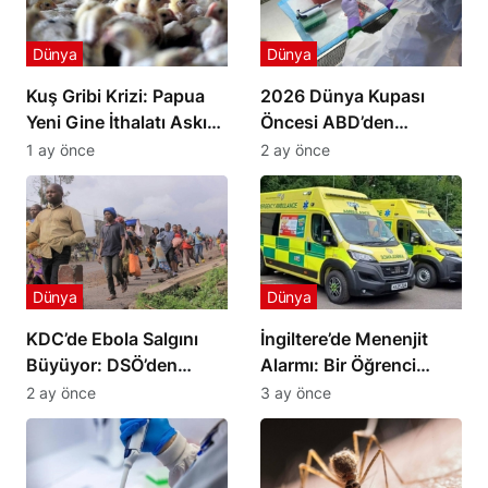
Dünya
Dünya
Kuş Gribi Krizi: Papua
2026 Dünya Kupası
Yeni Gine İthalatı Askıya
Öncesi ABD’den
Aldı
Havalimanlarında Ebola
1 ay önce
2 ay önce
Önlemi
Dünya
Dünya
KDC’de Ebola Salgını
İngiltere’de Menenjit
Büyüyor: DSÖ’den
Alarmı: Bir Öğrenci
Gruplara Ateşkes
Yaşamını Yitirdi
2 ay önce
3 ay önce
Çağrısı