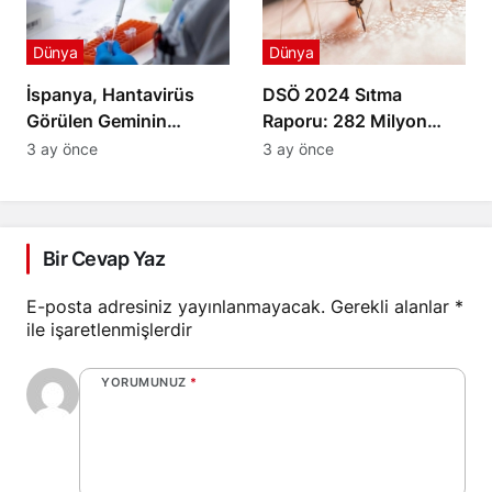
Dünya
Dünya
İspanya, Hantavirüs
DSÖ 2024 Sıtma
Görülen Geminin
Raporu: 282 Milyon
Limana Yanaşmasına
Vaka ve 610 Bin Ölüm
3 ay önce
3 ay önce
İzin Verdi
Bir Cevap Yaz
E-posta adresiniz yayınlanmayacak.
Gerekli alanlar
*
ile işaretlenmişlerdir
YORUMUNUZ
*