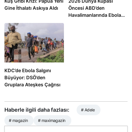
Kuş Gribi Krizi: Papua Yeni
2026 Dünya Kupası
Gine İthalatı Askıya Aldı
Öncesi ABD’den
Havalimanlarında Ebola
Önlemi
KDC’de Ebola Salgını
Büyüyor: DSÖ’den
Gruplara Ateşkes Çağrısı
Haberle ilgili daha fazlası:
# Adele
# magazin
# maximagazin