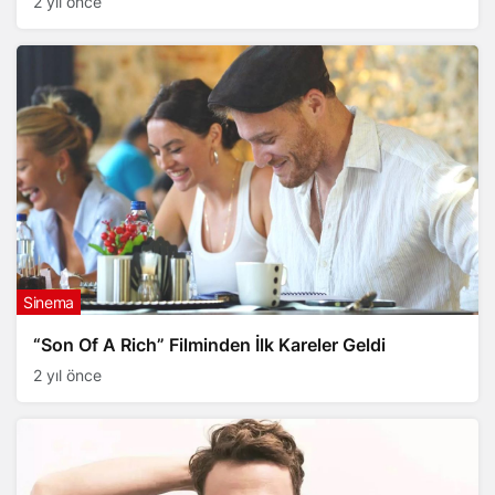
2 yıl önce
Sinema
“Son Of A Rich” Filminden İlk Kareler Geldi
2 yıl önce