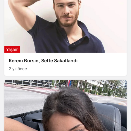
Yaşam
Kerem Bürsin, Sette Sakatlandı
2 yıl önce