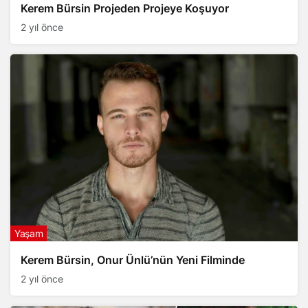
Kerem Bürsin Projeden Projeye Koşuyor
2 yıl önce
Yaşam
Kerem Bürsin, Onur Ünlü’nün Yeni Filminde
2 yıl önce