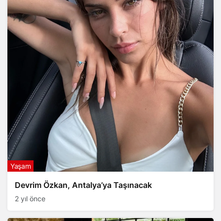
Yaşam
Devrim Özkan, Antalya’ya Taşınacak
2 yıl önce