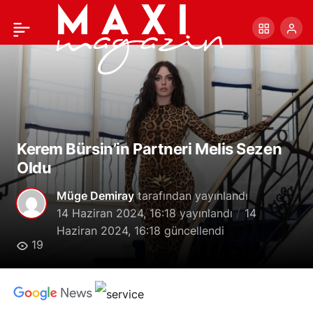
Prime Video, Türkiye’de
+
-
0
Paylaş
Tekrar Sansür Uyguladı
Kerem Bürsin’in Partneri Melis Sezen
Oldu
Müge Demiray
tarafından yayınlandı
14 Haziran 2024, 16:18
yayınlandı
14
Haziran 2024, 16:18
güncellendi
19