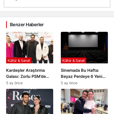
Benzer Haberler
Kültür & Sanat
Kültür & Sanat
Kardeşler Araştırma
Sinemada Bu Hafta:
Galası: Zorlu PSM’de
Beyaz Perdeye 6 Yeni
Yıldızlar Geçidi
Film Geliyor
5 ay önce
5 ay önce