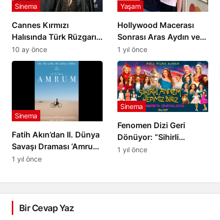
Sinema
Yaşam
Cannes Kırmızı
Hollywood Macerası
Halısında Türk Rüzgarı!
Sonrası Aras Aydın ve
Demet Özdemir ve
Melis Birkan Türkiye’ye
10 ay önce
1 yıl önce
Çağatay Ulusoy’un
Döndü
‘Fıstık’ Şovu Olay
Yarattı! Murat Yıldırım
İhaneti Anlattı!
Sinema
Sinema
Fenomen Dizi Geri
Fatih Akın’dan II. Dünya
Dönüyor: “Sihirli
Savaşı Draması ‘Amrum’
Annem: Hepimiz Biriz”
1 yıl önce
Cannes’da İlk Kez
1 yıl önce
30 Mayıs’ta
Görücüye Çıktı
Sinemalarda!
Bir Cevap Yaz