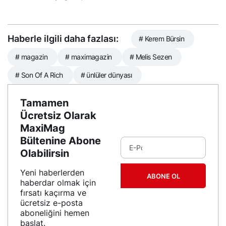
Ulusoy’un ‘Fıstık’ Şovu
Olay Yarattı! Murat
Yıldırım İhaneti Anlattı!
Haberle ilgili daha fazlası:
# Kerem Bürsin
# magazin
# maximagazin
# Melis Sezen
# Son Of A Rich
# ünlüler dünyası
Tamamen
Ücretsiz Olarak
MaxiMag
Bültenine Abone
Olabilirsin
Yeni haberlerden
ABONE OL
haberdar olmak için
fırsatı kaçırma ve
ücretsiz e-posta
aboneliğini hemen
başlat.