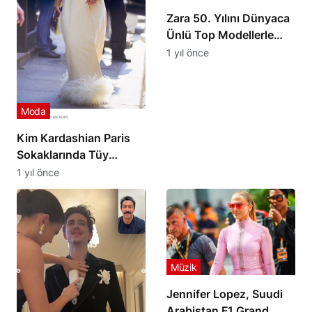
Zara 50. Yılını Dünyaca
Ünlü Top Modellerle
Kutluyor
1 yıl önce
Moda
Kim Kardashian Paris
Sokaklarında Tüy
Detaylı Beyaz
1 yıl önce
Elbisesiyle Göz
Kamaştırdı
Müzik
Jennifer Lopez, Suudi
Arabistan F1 Grand