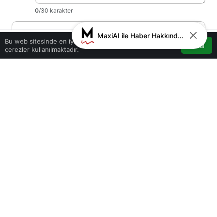
0
/30 karakter
Ad
*
MaxiAI ile Haber Hakkında Sohbet
0
Bu web sitesinde en iyi deneyimi yaşamanızı sağlamak için
Kabul
çerezler kullanılmaktadır.
Akış
Hesabım
Bildirimler
Anasayfa
E-Posta
*
Bir dahaki sefere yorum yaptığımda kullanılmak üzere adımı, e-
posta adresimi ve web site adresimi bu tarayıcıya kaydet.
Yorum Gönder
Giriş Yap