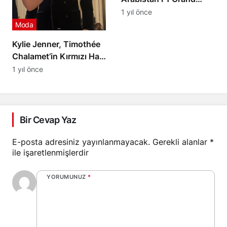
Prix’sinde Pembe
1 yıl önce
Tulumuyla Dikkatleri
Moda
Üzerine Çekti
Kylie Jenner, Timothée
Chalamet’in Kırmızı Halı
Öncesinde Giysilerine
1 yıl önce
Yardım Etti
Bir Cevap Yaz
E-posta adresiniz yayınlanmayacak.
Gerekli alanlar
*
ile işaretlenmişlerdir
YORUMUNUZ
*