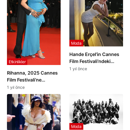
Moda
Hande Erçel’in Cannes
Film Festivali’ndeki
Etkinlikler
Şıklığı ve Nocturne İş
1 yıl önce
Rihanna, 2025 Cannes
Birliği Göz Kamaştırdı
Film Festivali’ne
Alışılagelmiş Şıklığıyla
1 yıl önce
Geç Katıldı: Alaïa
Tasarımıyla Göz
Kamaştırdı
Moda