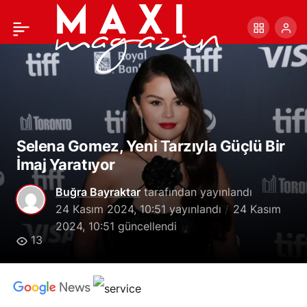
Süet Ayakkabılar Nasıl
+
-
0
Paylaş
Temizlenir: Adım Adım
Rehber
Selena Gomez, Yeni Tarzıyla Güçlü Bir
İmaj Yaratıyor
Buğra Bayraktar
tarafından yayınlandı
24 Kasım 2024, 10:51
yayınlandı
24 Kasım
2024, 10:51
güncellendi
13