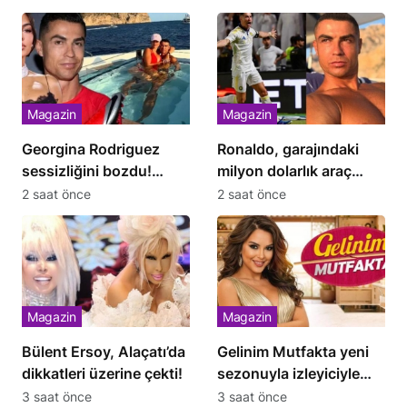
Magazin
Magazin
Georgina Rodriguez
Ronaldo, garajındaki
sessizliğini bozdu!
milyon dolarlık araç
Ronaldo’nun
koleksiyonunu sergiledi
2 saat önce
2 saat önce
nişanlısından dikkat
çeken açıklama
Magazin
Magazin
Bülent Ersoy, Alaçatı’da
Gelinim Mutfakta yeni
dikkatleri üzerine çekti!
sezonuyla izleyiciyle
buluşuyor
3 saat önce
3 saat önce