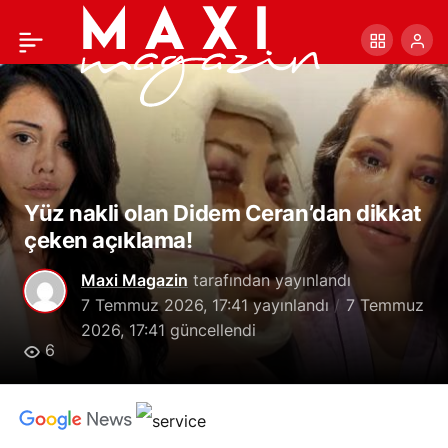
Gupse Özay’dan dikkat
+
-
0
Paylaş
çeken açıklama: ‘Ben
oldukça şeytanımdır’
Yüz nakli olan Didem Ceran’dan dikkat
çeken açıklama!
Maxi Magazin
tarafından yayınlandı
7 Temmuz 2026, 17:41
yayınlandı
7 Temmuz
2026, 17:41
güncellendi
6