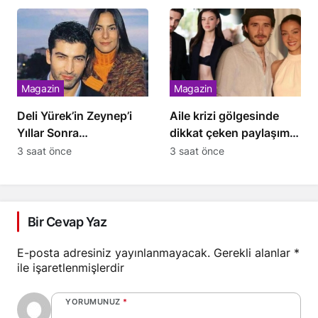
Magazin
Magazin
Deli Yürek’in Zeynep’i
Aile krizi gölgesinde
Yıllar Sonra
dikkat çeken paylaşım!
Nişantaşı’nda
Brooklyn Beckham’dan
3 saat önce
3 saat önce
Görüntülendi
aşk dolu mesaj
Bir Cevap Yaz
E-posta adresiniz yayınlanmayacak.
Gerekli alanlar
*
ile işaretlenmişlerdir
YORUMUNUZ
*