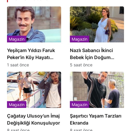
Magazin
Magazin
Yeşilçam Yıldızı Faruk
Nazlı Sabancı İkinci
Peker’in Köy Hayatı
Bebek İçin Doğum
Kabusa Dönüştü
Kararını Verdi
1 saat önce
5 saat önce
Magazin
Magazin
Çağatay Ulusoy’un İmaj
Şaşırtıcı Yaşam Tarzları
Değişikliği Konuşuluyor
Ekranda
8 saat önce
8 saat önce