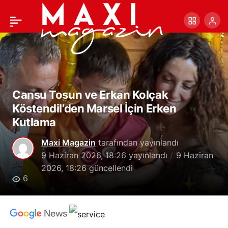
10 ünlünün testi pozitif
+
-
0
Paylaş
sonuçlandı
Cansu Tosun ve Erkan Kolçak
Köstendil’den Marsel İçin Erken
Kutlama
Maxi Magazin
tarafından yayınlandı
9 Haziran 2026, 18:26
yayınlandı
9 Haziran
2026, 18:26
güncellendi
6