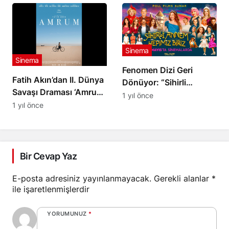
Çağatay Ulusoy’un
Döndü
‘Fıstık’ Şovu Olay
Yarattı! Murat Yıldırım
İhaneti Anlattı!
Sinema
Sinema
Fenomen Dizi Geri
Fatih Akın’dan II. Dünya
Dönüyor: “Sihirli
Savaşı Draması ‘Amrum’
Annem: Hepimiz Biriz”
1 yıl önce
Cannes’da İlk Kez
1 yıl önce
30 Mayıs’ta
Görücüye Çıktı
Sinemalarda!
Bir Cevap Yaz
E-posta adresiniz yayınlanmayacak.
Gerekli alanlar
*
ile işaretlenmişlerdir
YORUMUNUZ
*