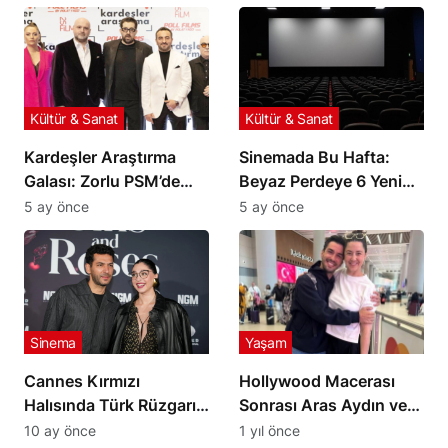
Kültür & Sanat
Kültür & Sanat
Kardeşler Araştırma
Sinemada Bu Hafta:
Galası: Zorlu PSM’de
Beyaz Perdeye 6 Yeni
Yıldızlar Geçidi
Film Geliyor
5 ay önce
5 ay önce
Sinema
Yaşam
Cannes Kırmızı
Hollywood Macerası
Halısında Türk Rüzgarı!
Sonrası Aras Aydın ve
Demet Özdemir ve
Melis Birkan Türkiye’ye
10 ay önce
1 yıl önce