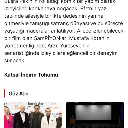
Büşra Pekin’in rol aldığı komik bir yapım olarak
izleyicileri kahkahaya boğacak. Efe’nin yaz
tatilinde ailesiyle birlikte dedesinin yanına
gitmesiyle tanıştığı satranç dünyası ve bu süreçte
yaşadığı maceralar anlatılıyor. Ailece izlenebilecek
bir film olan
ŞamPİYONlar
, Mustafa Kotan’ın
yönetmenliğinde, Arzu Yurtseven’in
senaristliğinde izleyicilere eğlenceli bir deneyim
sunacak.
Kutsal İncirin Tohumu
Göz Atın