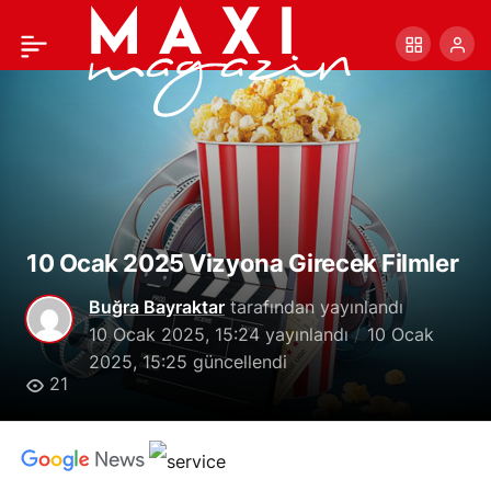
Yusuf Dikeç, “The Day of
+
-
0
Paylaş
the Jackal” Dizisinde
Ekranlara Geldi
10 Ocak 2025 Vizyona Girecek Filmler
Buğra Bayraktar
tarafından yayınlandı
10 Ocak 2025, 15:24
yayınlandı
10 Ocak
2025, 15:25
güncellendi
21