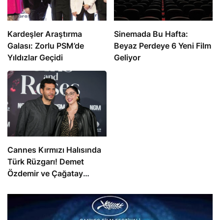
Kardeşler Araştırma
Sinemada Bu Hafta:
Galası: Zorlu PSM’de
Beyaz Perdeye 6 Yeni Film
Yıldızlar Geçidi
Geliyor
Cannes Kırmızı Halısında
Türk Rüzgarı! Demet
Özdemir ve Çağatay
Ulusoy’un ‘Fıstık’ Şovu
Olay Yarattı! Murat
Yıldırım İhaneti Anlattı!