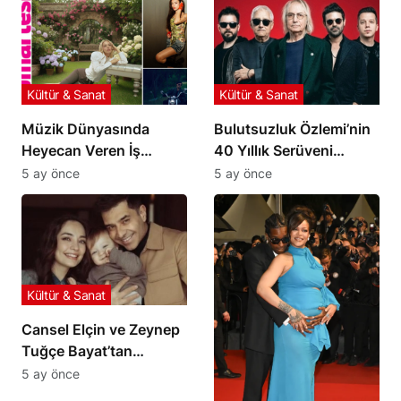
Kültür & Sanat
Kültür & Sanat
Müzik Dünyasında
Bulutsuzluk Özlemi’nin
Heyecan Veren İş
40 Yıllık Serüveni
Birlikleri ve Yeni
Belgesel Oluyor
5 ay önce
5 ay önce
Çalışmalar
Kültür & Sanat
Cansel Elçin ve Zeynep
Tuğçe Bayat’tan
Oğulları Atlas’a Özel
5 ay önce
Beste