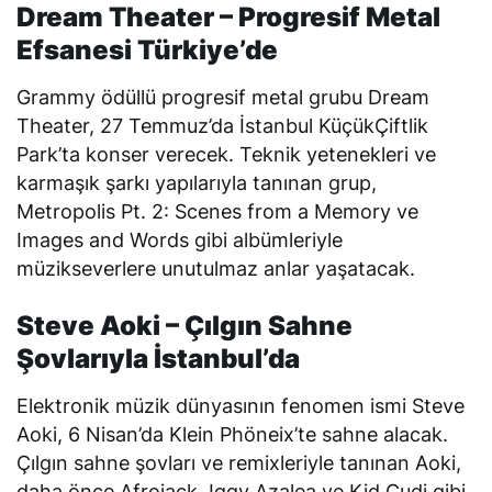
Dream Theater – Progresif Metal
Efsanesi Türkiye’de
Grammy ödüllü progresif metal grubu Dream
Theater, 27 Temmuz’da İstanbul KüçükÇiftlik
Park’ta konser verecek. Teknik yetenekleri ve
karmaşık şarkı yapılarıyla tanınan grup,
Metropolis Pt. 2: Scenes from a Memory
ve
Images and Words
gibi albümleriyle
müzikseverlere unutulmaz anlar yaşatacak.
Steve Aoki – Çılgın Sahne
Şovlarıyla İstanbul’da
Elektronik müzik dünyasının fenomen ismi Steve
Aoki, 6 Nisan’da Klein Phöneix’te sahne alacak.
Çılgın sahne şovları ve remixleriyle tanınan Aoki,
daha önce Afrojack, Iggy Azalea ve Kid Cudi gibi