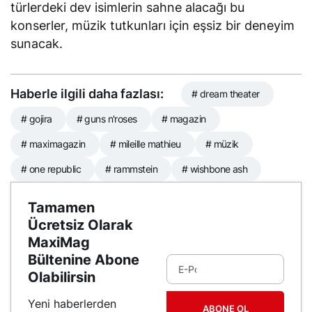
türlerdeki dev isimlerin sahne alacağı bu
konserler, müzik tutkunları için eşsiz bir deneyim
sunacak.
Haberle ilgili daha fazlası:
# dream theater
# gojira
# guns n'roses
# magazin
# maximagazin
# mileille mathieu
# müzik
# one republic
# rammstein
# wishbone ash
Tamamen
Ücretsiz Olarak
MaxiMag
Bültenine Abone
Olabilirsin
Yeni haberlerden
ABONE OL