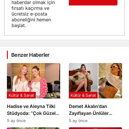
haberdar olmak için
fırsatı kaçırma ve
ücretsiz e-posta
aboneliğini hemen
başlat.
Benzer Haberler
Kültür & Sanat
Kültür & Sanat
Hadise ve Aleyna Tilki
Demet Akalın’dan
Stüdyoda: “Çok Güzel
Zayıflayan Ünlüler
Bir Şey Geliyor”
Hakkında Çarpıcı İddia!
5 ay önce
5 ay önce