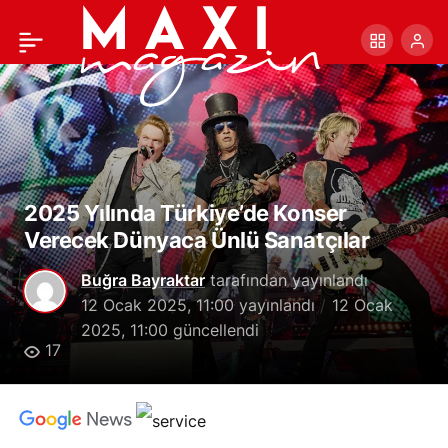
Ahmet San’dan Yonca
+
-
0
Paylaş
Evcimik’e Tepki:
“Kimsenin Ekmeğiyle
Oynamadım”
2025 Yılında Türkiye’de Konser
Verecek Dünyaca Ünlü Sanatçılar
Buğra Bayraktar
tarafından yayınlandı
12 Ocak 2025, 11:00
yayınlandı
12 Ocak
2025, 11:00
güncellendi
17