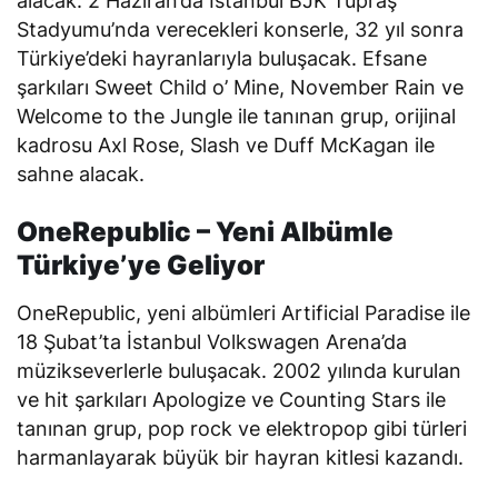
alacak. 2 Haziran’da İstanbul BJK Tüpraş
Stadyumu’nda verecekleri konserle, 32 yıl sonra
Türkiye’deki hayranlarıyla buluşacak. Efsane
şarkıları
Sweet Child o’ Mine
,
November Rain
ve
Welcome to the Jungle
ile tanınan grup, orijinal
kadrosu Axl Rose, Slash ve Duff McKagan ile
sahne alacak.
OneRepublic – Yeni Albümle
Türkiye’ye Geliyor
OneRepublic, yeni albümleri
Artificial Paradise
ile
18 Şubat’ta İstanbul Volkswagen Arena’da
müzikseverlerle buluşacak. 2002 yılında kurulan
ve hit şarkıları
Apologize
ve
Counting Stars
ile
tanınan grup, pop rock ve elektropop gibi türleri
harmanlayarak büyük bir hayran kitlesi kazandı.