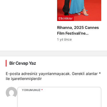
Etkinlikler
Rihanna, 2025 Cannes
Film Festivali’ne
Alışılagelmiş Şıklığıyla
1 yıl önce
Geç Katıldı: Alaïa
Tasarımıyla Göz
Kamaştırdı
Bir Cevap Yaz
E-posta adresiniz yayınlanmayacak.
Gerekli alanlar
*
ile işaretlenmişlerdir
YORUMUNUZ
*