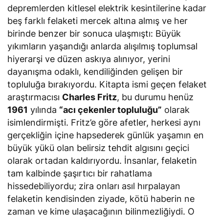
depremlerden kitlesel elektrik kesintilerine kadar
beş farklı felaketi mercek altına almış ve her
birinde benzer bir sonuca ulaşmıştı: Büyük
yıkımların yaşandığı anlarda alışılmış toplumsal
hiyerarşi ve düzen askıya alınıyor, yerini
dayanışma odaklı, kendiliğinden gelişen bir
topluluğa bırakıyordu. Kitapta ismi geçen felaket
araştırmacısı
Charles Fritz
, bu durumu henüz
1961
yılında
“acı çekenler topluluğu”
olarak
isimlendirmişti. Fritz’e göre afetler, herkesi aynı
gerçekliğin içine hapsederek günlük yaşamın en
büyük yükü olan belirsiz tehdit algısını geçici
olarak ortadan kaldırıyordu. İnsanlar, felaketin
tam kalbinde şaşırtıcı bir rahatlama
hissedebiliyordu; zira onları asıl hırpalayan
felaketin kendisinden ziyade, kötü haberin ne
zaman ve kime ulaşacağının bilinmezliğiydi. O