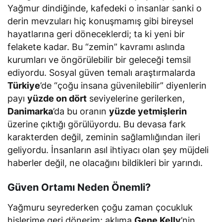
Yağmur dindiğinde, kafedeki o insanlar sanki o
derin mevzuları hiç konuşmamış gibi bireysel
hayatlarına geri döneceklerdi; ta ki yeni bir
felakete kadar. Bu “zemin” kavramı aslında
kurumları ve öngörülebilir bir geleceği temsil
ediyordu. Sosyal güven temalı araştırmalarda
Türkiye
’de
“çoğu insana güvenilebilir”
diyenlerin
payı
yüzde on dört
seviyelerine gerilerken,
Danimarka
’da bu oranın
yüzde yetmişlerin
üzerine çıktığı görülüyordu. Bu devasa fark
karakterden değil, zeminin sağlamlığından ileri
geliyordu. İnsanların asıl ihtiyacı olan şey müjdeli
haberler değil, ne olacağını bildikleri bir yarındı.
Güven Ortamı Neden Önemli?
Yağmuru seyrederken çoğu zaman çocukluk
hislerime geri dönerim; aklıma
Gene Kelly
’nin