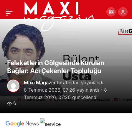
Temmuz Ayı Kültür Sanat
+
-
0
Paylaş
Ajandası: Konserler ve
Sergiler
Felaketlerin Gölgesinde Kurulan
Bağlar: Acı Çekenler Topluluğu
Maxi Magazin
tarafından yayınlandı
8 Temmuz 2026, 07:26
yayınlandı
8
Temmuz 2026, 07:26
güncellendi
6