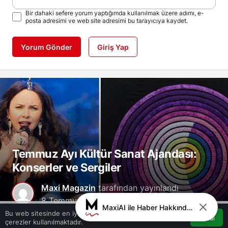
Bir dahaki sefere yorum yaptığımda kullanılmak üzere adımı, e-
posta adresimi ve web site adresimi bu tarayıcıya kaydet.
Yorum Gönder
Giriş Yap
Temmuz Ayı Kültür Sanat Ajandası:
Konserler ve Sergiler
Maxi Magazin
tarafından yayınlandı
8 Temmuz 2026, 07:11
yayınlandı
8
MaxiAI ile Haber Hakkında Sohbet
0
Temmuz 2026, 07:12
güncellendi
Bu web sitesinde en iyi deneyimi yaşamanızı sağlamak için
Kabul
çerezler kullanılmaktadır.
Akış
Hesabım
Bildirimler
4
Anasayfa