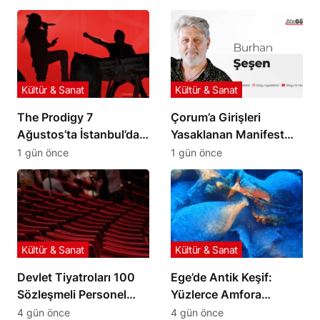
Kültür & Sanat
Kültür & Sanat
The Prodigy 7
Çorum’a Girişleri
Ağustos’ta İstanbul’da
Yasaklanan Manifest
Sahne Alacak
Grubu Londra Yolcusu
1 gün önce
1 gün önce
Kültür & Sanat
Kültür & Sanat
Devlet Tiyatroları 100
Ege’de Antik Keşif:
Sözleşmeli Personel
Yüzlerce Amfora
Alımı Yapacağını
Taşıyan Ticaret Gemisi
4 gün önce
4 gün önce