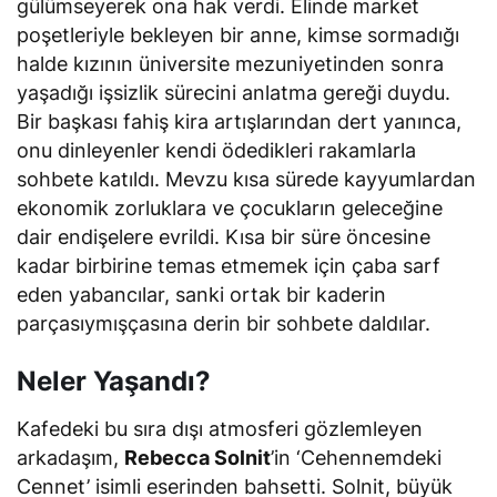
gülümseyerek ona hak verdi. Elinde market
poşetleriyle bekleyen bir anne, kimse sormadığı
halde kızının üniversite mezuniyetinden sonra
yaşadığı işsizlik sürecini anlatma gereği duydu.
Bir başkası fahiş kira artışlarından dert yanınca,
onu dinleyenler kendi ödedikleri rakamlarla
sohbete katıldı. Mevzu kısa sürede kayyumlardan
ekonomik zorluklara ve çocukların geleceğine
dair endişelere evrildi. Kısa bir süre öncesine
kadar birbirine temas etmemek için çaba sarf
eden yabancılar, sanki ortak bir kaderin
parçasıymışçasına derin bir sohbete daldılar.
Neler Yaşandı?
Kafedeki bu sıra dışı atmosferi gözlemleyen
arkadaşım,
Rebecca Solnit
’in
‘Cehennemdeki
Cennet’
isimli eserinden bahsetti. Solnit, büyük