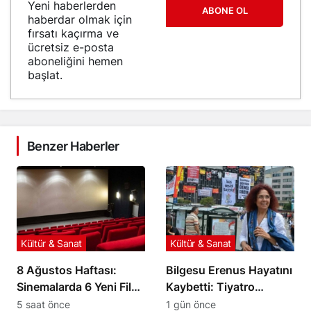
Yeni haberlerden
ABONE OL
haberdar olmak için
fırsatı kaçırma ve
ücretsiz e-posta
aboneliğini hemen
başlat.
Benzer Haberler
Kültür & Sanat
Kültür & Sanat
8 Ağustos Haftası:
Bilgesu Erenus Hayatını
Sinemalarda 6 Yeni Film
Kaybetti: Tiyatro
İzleyiciyle Buluşuyor
Dünyasının Acı Kaybı
5 saat önce
1 gün önce