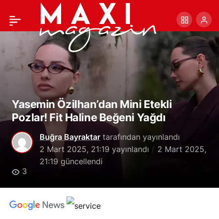
Yeşilçam Güzeli Hale
+
-
0
Paylaş
Soygazi Yıllara Meydan
Okuyor! 74 Yaşında
Olduğuna İnanmak Zor!
Yasemin Özilhan’dan Mini Etekli
Pozlar! Fit Haline Beğeni Yağdı
Buğra Bayraktar
tarafından yayınlandı
2 Mart 2025, 21:19
yayınlandı
2 Mart 2025,
21:19
güncellendi
3