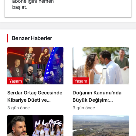
aboneliğini hemen
başlat.
Benzer Haberler
Yaşam
Yaşam
Serdar Ortaç Gecesinde
Doğanın Kanunu’nda
Kibariye Düeti ve
Büyük Değişim:
Sürpriz Şarkı Rüzgarı
Keçilik’te Kaderler
3 gün önce
3 gün önce
Değişiyor