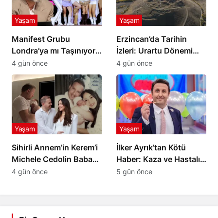
Yaşam
Yaşam
Manifest Grubu
Erzincan’da Tarihin
Londra’ya mı Taşınıyor?
İzleri: Urartu Dönemi
Tolga Akış’tan Açıklama
Merkezi Altıntepe
4 gün önce
4 gün önce
Yaşam
Yaşam
Sihirli Annem’in Kerem’i
İlker Ayrık’tan Kötü
Michele Cedolin Baba
Haber: Kaza ve Hastalık
Oldu: İşte Bebeğin İsmi
Nedeniyle Sahneye Ara
4 gün önce
5 gün önce