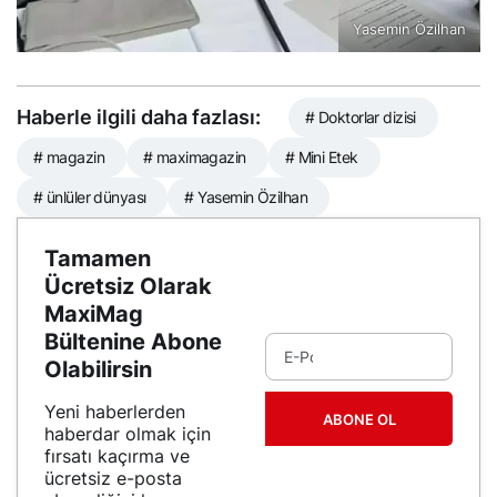
Yasemin Özilhan
Haberle ilgili daha fazlası:
# Doktorlar dizisi
# magazin
# maximagazin
# Mini Etek
# ünlüler dünyası
# Yasemin Özilhan
Tamamen
Ücretsiz Olarak
MaxiMag
Bültenine Abone
Olabilirsin
Yeni haberlerden
ABONE OL
haberdar olmak için
fırsatı kaçırma ve
ücretsiz e-posta