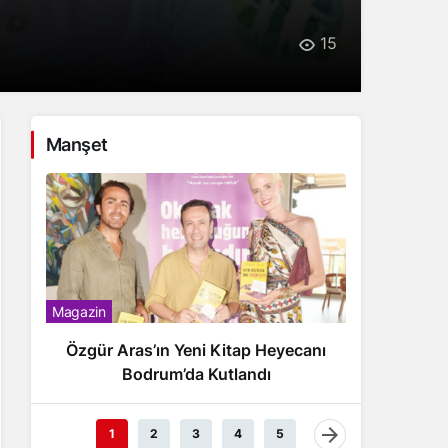
15
Manşet
Magazin
Magazin
Özgür Aras’ın Yeni Kitap Heyecanı
Ben
Bodrum’da Kutlandı
1
2
3
4
5