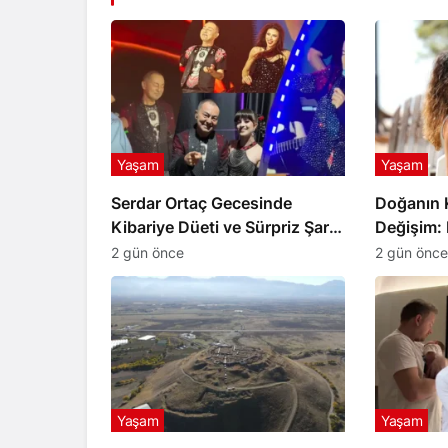
Yaşam
Yaşam
Serdar Ortaç Gecesinde
Doğanın 
Kibariye Düeti ve Sürpriz Şarkı
Değişim: 
Rüzgarı
Değişiyor
2 gün önce
2 gün önce
Yaşam
Yaşam