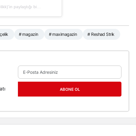
GAMZE ÖZÇELİK STRIK ❤️ (@gamzeozcelikk)'in paylaştığı bir gönderi
elik
# magazin
# maximagazin
# Reshad Strik
atı
ABONE OL