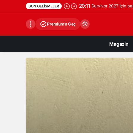
20:11
Survivor 2027 için ba
SON GELIŞMELER
Premium'a Geç
Magazin
Gündüz Modu
Gündüz modunu seçin.
Gece Modu
Gece modunu seçin.
Sistem Modu
Sistem modunu seçin.