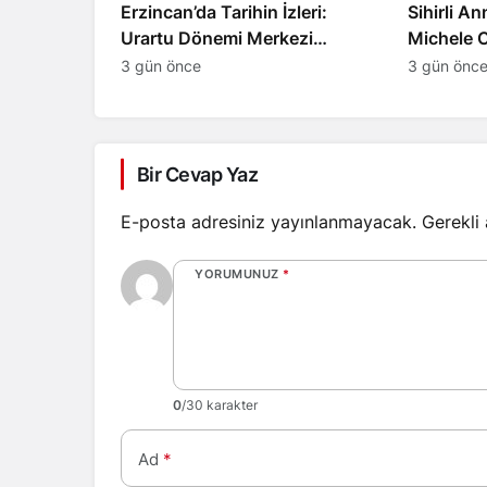
Erzincan’da Tarihin İzleri:
Sihirli A
Urartu Dönemi Merkezi
Michele 
Altıntepe
İşte Bebe
3 gün önce
3 gün önc
Bir Cevap Yaz
E-posta adresiniz yayınlanmayacak.
Gerekli
YORUMUNUZ
*
0
/30 karakter
Ad
*