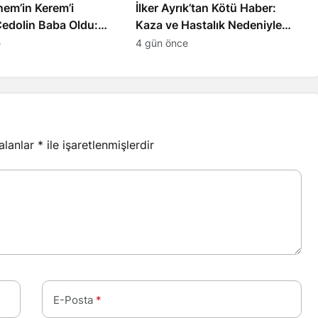
nnem’in Kerem’i
İlker Ayrık’tan Kötü Haber:
Cedolin Baba Oldu:
Kaza ve Hastalık Nedeniyle
ğin İsmi
Sahneye Ara
e
4 gün önce
 alanlar
*
ile işaretlenmişlerdir
E-Posta
*