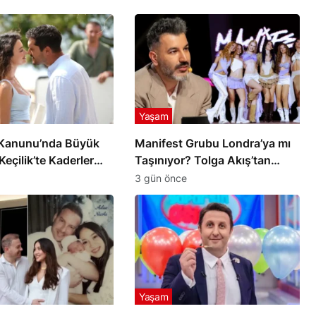
Yaşam
Kanunu’nda Büyük
Manifest Grubu Londra’ya mı
Keçilik’te Kaderler
Taşınıyor? Tolga Akış’tan
Açıklama
3 gün önce
Yaşam