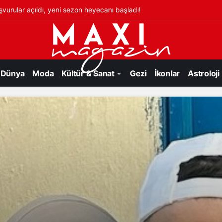
şvurular açıldı, yeni sezon heyecanı başladı!
Dünya
Moda
Kültür & Sanat
Gezi
İkonlar
Astroloji