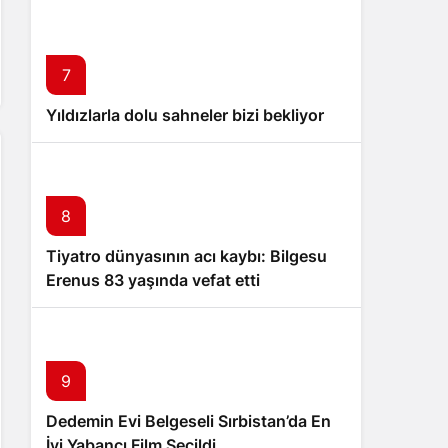
7
Yıldızlarla dolu sahneler bizi bekliyor
8
Tiyatro dünyasının acı kaybı: Bilgesu
Erenus 83 yaşında vefat etti
9
Dedemin Evi Belgeseli Sırbistan’da En
İyi Yabancı Film Seçildi