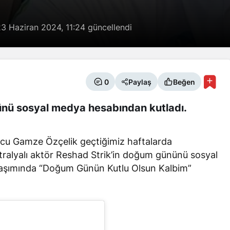
3 Haziran 2024, 11:24
güncellendi
0
Paylaş
Beğen
nü sosyal medya hesabından kutladı.
u Gamze Özçelik geçtiğimiz haftalarda
stralyalı aktör Reshad Strik’in doğum gününü sosyal
laşımında “Doğum Günün Kutlu Olsun Kalbim”