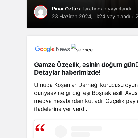
Pınar Öztürk
tarafından yayınlandı
23 Haziran 2024, 11:24
yayınlandı
2
Gamze Özçelik, eşinin doğum günü
Detaylar haberimizde!
Umuda Koşanlar Derneği kurucusu oyunc
dünyaevine girdiği eşi Boşnak asıllı Avu
medya hesabından kutladı. Özçelik pay
ifadelerine yer verdi.