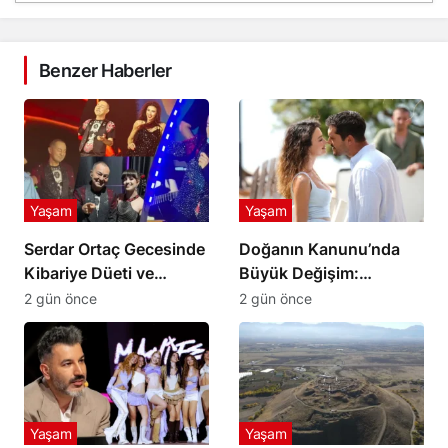
Benzer Haberler
Yaşam
Yaşam
Serdar Ortaç Gecesinde
Doğanın Kanunu’nda
Kibariye Düeti ve
Büyük Değişim:
Sürpriz Şarkı Rüzgarı
Keçilik’te Kaderler
2 gün önce
2 gün önce
Değişiyor
Yaşam
Yaşam