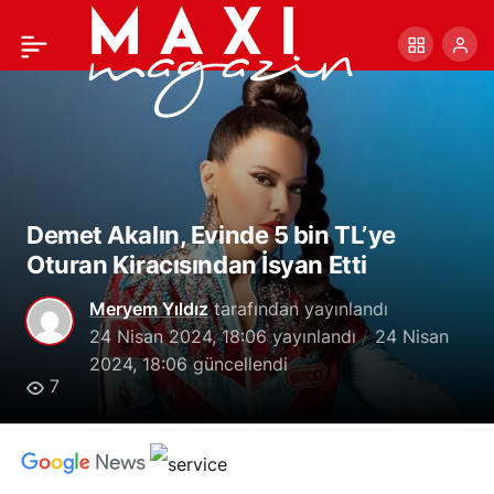
Yasemin Sakallıoğlu
+
-
0
Paylaş
Doğum Günü Pastasına
Gelen Eleştirilere Yanıt
Verdi
Demet Akalın, Evinde 5 bin TL’ye
Oturan Kiracısından İsyan Etti
Meryem Yıldız
tarafından yayınlandı
24 Nisan 2024, 18:06
yayınlandı
24 Nisan
2024, 18:06
güncellendi
7