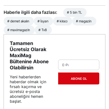
Haberle ilgili daha fazlası:
# 5 bin TL
# demet akalın
# İsyan
# kiracı
# magazin
# maximagazin
# Tv8
Tamamen
Ücretsiz Olarak
MaxiMag
Bültenine Abone
Olabilirsin
Yeni haberlerden
ABONE OL
haberdar olmak için
fırsatı kaçırma ve
ücretsiz e-posta
aboneliğini hemen
başlat.