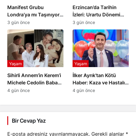
Manifest Grubu
Erzincan’da Tarihin
Londra’ya mı Taşınıyor?
İzleri: Urartu Dönemi
Tolga Akış’tan Açıklama
Merkezi Altıntepe
3 gün önce
3 gün önce
Yaşam
Yaşam
Sihirli Annem’in Kerem’i
İlker Ayrık’tan Kötü
Michele Cedolin Baba
Haber: Kaza ve Hastalık
Oldu: İşte Bebeğin İsmi
Nedeniyle Sahneye Ara
4 gün önce
4 gün önce
Bir Cevap Yaz
E-posta adresiniz yayınlanmayacak.
Gerekli alanlar
*