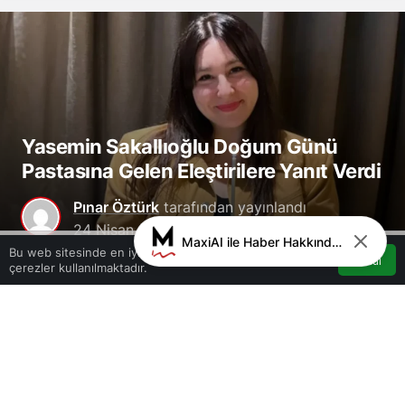
Yasemin Sakallıoğlu Doğum Günü
Pastasına Gelen Eleştirilere Yanıt Verdi
Pınar Öztürk
tarafından yayınlandı
24 Nisan 2024, 09:54
yayınlandı
24 Nisan
MaxiAI ile Haber Hakkında Sohbet
0
2024, 09:57
güncellendi
Bu web sitesinde en iyi deneyimi yaşamanızı sağlamak için
Kabul
çerezler kullanılmaktadır.
Akış
Hesabım
Bildirimler
8
Anasayfa
0
Paylaş
Beğen