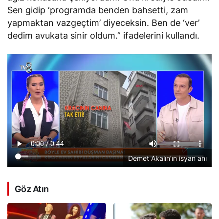
Sen gidip ‘programda benden bahsetti, zam
yapmaktan vazgeçtim’ diyeceksin. Ben de ‘ver’
dedim avukata sinir oldum.” ifadelerini kullandı.
Demet Akalın’ın isyan anı
Göz Atın