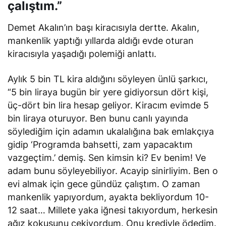
çalıştım.”
Demet Akalın’ın başı kiracısıyla dertte. Akalın,
mankenlik yaptığı yıllarda aldığı evde oturan
kiracısıyla yaşadığı polemiği anlattı.
Aylık 5 bin TL kira aldığını söyleyen ünlü şarkıcı,
“5 bin liraya bugün bir yere gidiyorsun dört kişi,
üç-dört bin lira hesap geliyor. Kiracım evimde 5
bin liraya oturuyor. Ben bunu canlı yayında
söylediğim için adamın ukalalığına bak emlakçıya
gidip ‘Programda bahsetti, zam yapacaktım
vazgeçtim.’ demiş. Sen kimsin ki? Ev benim! Ve
adam bunu söyleyebiliyor. Acayip sinirliyim. Ben o
evi almak için gece gündüz çalıştım. O zaman
mankenlik yapıyordum, ayakta bekliyordum 10-
12 saat… Millete yaka iğnesi takıyordum, herkesin
ağız kokusunu çekiyordum. Onu krediyle ödedim.