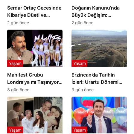
Serdar Ortaç Gecesinde
Doğanın Kanunu’nda
Kibariye Düeti ve
Büyük Değişim:
Sürpriz Şarkı Rüzgarı
Keçilik’te Kaderler
2 gün önce
2 gün önce
Değişiyor
Yaşam
Yaşam
Manifest Grubu
Erzincan’da Tarihin
Londra’ya mı Taşınıyor?
İzleri: Urartu Dönemi
Tolga Akış’tan Açıklama
Merkezi Altıntepe
3 gün önce
3 gün önce
Yaşam
Yaşam