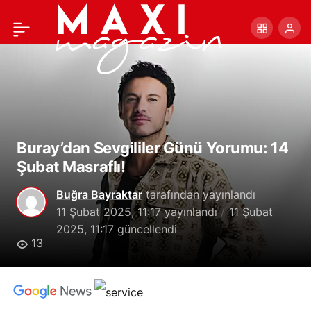
Aybüke Pusat ve Serkay
+
-
0
Paylaş
Tütüncü, Epilepsiye
Dikkat Çekmek İçin ‘Mor
Alarm’ Çağrısı Yaptı
Buray’dan Sevgililer Günü Yorumu: 14
Şubat Masraflı!
Buğra Bayraktar
tarafından yayınlandı
11 Şubat 2025, 11:17
yayınlandı
11 Şubat
2025, 11:17
güncellendi
13