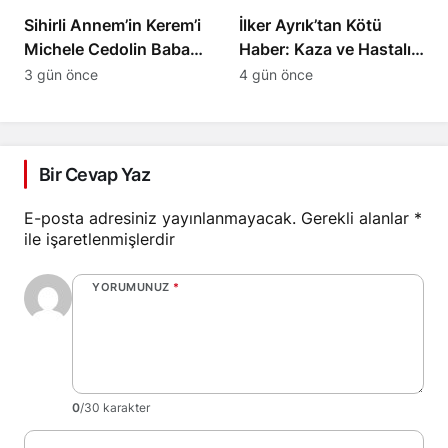
Sihirli Annem’in Kerem’i
İlker Ayrık’tan Kötü
Michele Cedolin Baba
Haber: Kaza ve Hastalık
Oldu: İşte Bebeğin İsmi
Nedeniyle Sahneye Ara
3 gün önce
4 gün önce
Bir Cevap Yaz
E-posta adresiniz yayınlanmayacak.
Gerekli alanlar
*
ile işaretlenmişlerdir
YORUMUNUZ
*
0
/30 karakter