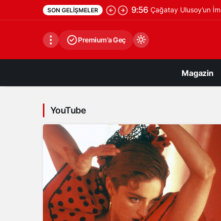
9:56
Çağatay Ulusoy’un İma
SON GELIŞMELER
Premium'a Geç
Magazin
YouTube
Gündüz Modu
Gündüz modunu seçin.
Gece Modu
Gece modunu seçin.
Sistem Modu
Sistem modunu seçin.