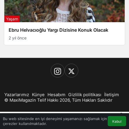
Yaşam
Ebru Helvacıoğlu Yargı Dizisine Konuk Olacak
2 yıl önce
Yazarlarımız
Künye
Hesabım
Gizlilik politikası
İletişim
© MaxiMagazin Telif Hakkı 2026, Tüm Hakları Saklıdır
0
Bu web sitesinde en iyi deneyimi yaşamanızı sağlamak için
Kabul
çerezler kullanılmaktadır.
Akış
Hesabım
Bildirimler
Anasayfa