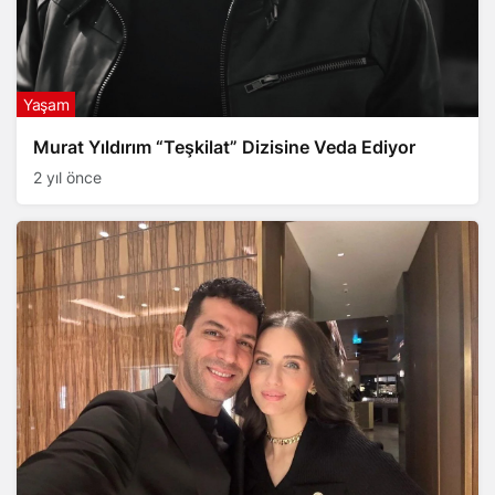
Yaşam
Murat Yıldırım “Teşkilat” Dizisine Veda Ediyor
2 yıl önce