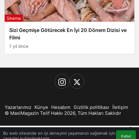
Sinema
Sizi Geçmişe Götürecek En İyi 20 Dönem Dizisi ve
Filmi
1 yıl önce
Yazarlarımız
Künye
Hesabım
Gizlilik politikası
İletişim
© MaxiMagazin Telif Hakkı 2026, Tüm Hakları Saklıdır
0
Bu web sitesinde en iyi deneyimi yaşamanızı sağlamak için
Kabul
çerezler kullanılmaktadır.
Akış
Hesabım
Bildirimler