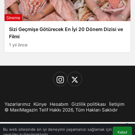
Sinema
Sizi Geçmişe Götürecek En İyi 20 Dönem Dizisi ve
Filmi
1 yıl önce
Yazarlarımız
Künye
Hesabım
Gizlilik politikası
İletişim
© MaxiMagazin Telif Hakkı 2026, Tüm Hakları Saklıdır
0
Bu web sitesinde en iyi deneyimi yaşamanızı sağlamak için
Kabul
çerezler kullanılmaktadır.
Akış
Hesabım
Bildirimler