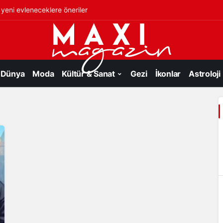
 yeni evleneceklere öneriler
Dünya
Moda
Kültür & Sanat
Gezi
İkonlar
Astroloji