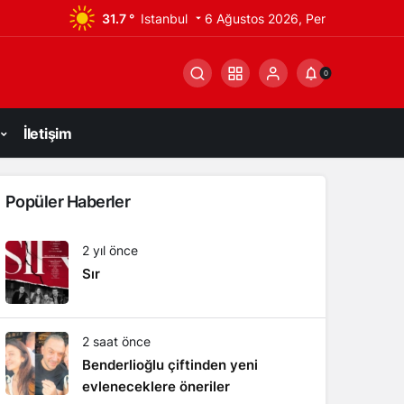
31.7 °
Istanbul
6 Ağustos 2026, Per
0
İletişim
Popüler Haberler
2 yıl önce
Sır
2 saat önce
Benderlioğlu çiftinden yeni
evleneceklere öneriler