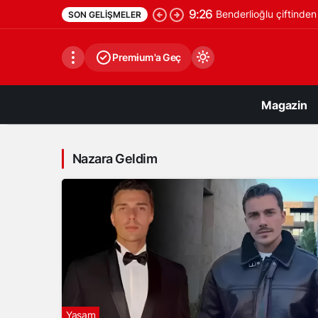
9:26
Benderlioğlu çiftinden
SON GELIŞMELER
Premium'a Geç
Magazin
Nazara Geldim
Gündüz Modu
Gündüz modunu seçin.
Gece Modu
Gece modunu seçin.
Sistem Modu
Sistem modunu seçin.
Yaşam