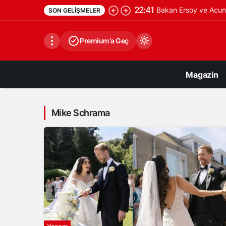
22:41
Bakan Ersoy ve Acun 
SON GELIŞMELER
Premium'a Geç
Magazin
Mike Schrama
Gündüz Modu
Gündüz modunu seçin.
Gece Modu
Gece modunu seçin.
Sistem Modu
Sistem modunu seçin.