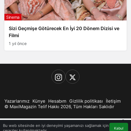
Sinema
Sizi Geçmişe Götürecek En İyi 20 Dönem Dizisi ve
Filmi
1 yıl önce
Yazarlarımız
Künye
Hesabım
Gizlilik politikası
İletişim
© MaxiMagazin Telif Hakkı 2026, Tüm Hakları Saklıdır
0
Bu web sitesinde en iyi deneyimi yaşamanızı sağlamak için
Kabul
çerezler kullanılmaktadır.
Akış
Hesabım
Bildirimler