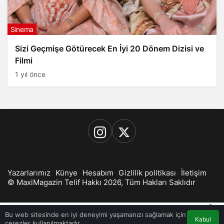
Sinema
Sizi Geçmişe Götürecek En İyi 20 Dönem Dizisi ve
Filmi
1 yıl önce
Yazarlarımız
Künye
Hesabım
Gizlilik politikası
İletişim
© MaxiMagazin Telif Hakkı 2026, Tüm Hakları Saklıdır
0
Bu web sitesinde en iyi deneyimi yaşamanızı sağlamak için
Kabul
çerezler kullanılmaktadır.
Akış
Hesabım
Bildirimler