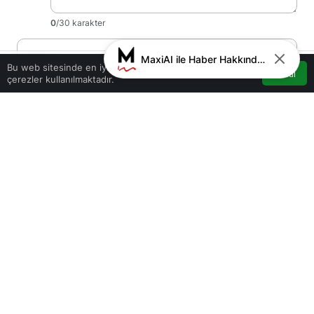
0
/30 karakter
Ad
*
MaxiAI ile Haber Hakkında Sohbet
0
Bu web sitesinde en iyi deneyimi yaşamanızı sağlamak için
Kabul
çerezler kullanılmaktadır.
Akış
Hesabım
Bildirimler
Anasayfa
E-Posta
*
Bir dahaki sefere yorum yaptığımda kullanılmak üzere adımı, e-
posta adresimi ve web site adresimi bu tarayıcıya kaydet.
Yorum Gönder
Giriş Yap