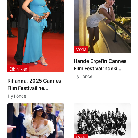
Moda
Hande Erçel’in Cannes
Film Festivali’ndeki
Etkinlikler
Şıklığı ve Nocturne İş
1 yıl önce
Rihanna, 2025 Cannes
Birliği Göz Kamaştırdı
Film Festivali’ne
Alışılagelmiş Şıklığıyla
1 yıl önce
Geç Katıldı: Alaïa
Tasarımıyla Göz
Kamaştırdı
Moda