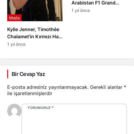
Arabistan F1 Grand
Prix’sinde Pembe
1 yıl önce
Tulumuyla Dikkatleri
Moda
Üzerine Çekti
Kylie Jenner, Timothée
Chalamet’in Kırmızı Halı
Öncesinde Giysilerine
1 yıl önce
Yardım Etti
Bir Cevap Yaz
E-posta adresiniz yayınlanmayacak.
Gerekli alanlar
*
ile işaretlenmişlerdir
YORUMUNUZ
*