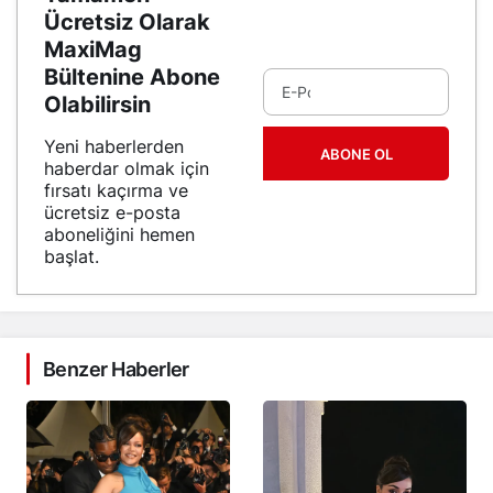
Ücretsiz Olarak
MaxiMag
Bültenine Abone
Olabilirsin
Yeni haberlerden
ABONE OL
haberdar olmak için
fırsatı kaçırma ve
ücretsiz e-posta
aboneliğini hemen
başlat.
Benzer Haberler