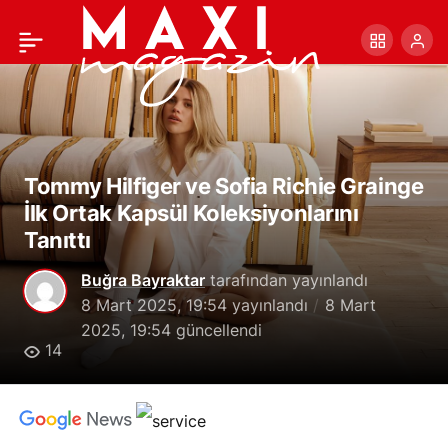
Louis Vuitton’dan Sıcak
+
-
0
Paylaş
Yaz Günlerine Özel
Çözüm: Yelpaze Çanta!
Tommy Hilfiger ve Sofia Richie Grainge
İlk Ortak Kapsül Koleksiyonlarını
Tanıttı
Buğra Bayraktar
tarafından yayınlandı
8 Mart 2025, 19:54
yayınlandı
8 Mart
2025, 19:54
güncellendi
14