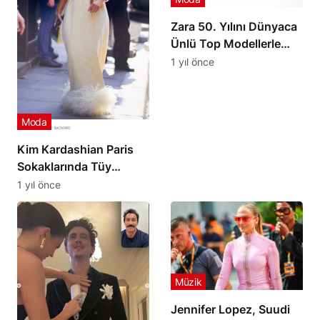
Zara 50. Yılını Dünyaca
Ünlü Top Modellerle
Kutluyor
1 yıl önce
Moda
Kim Kardashian Paris
Sokaklarında Tüy
Detaylı Beyaz
1 yıl önce
Elbisesiyle Göz
Kamaştırdı
Müzik
Jennifer Lopez, Suudi