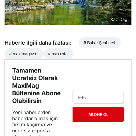
Kaz Dağı
Haberle ilgili daha fazlası:
# Bahar Şenlikleri
# maximagazin
# maxirota
Tamamen
Ücretsiz Olarak
MaxiMag
Bültenine Abone
Olabilirsin
Yeni haberlerden
ABONE OL
haberdar olmak için
fırsatı kaçırma ve
ücretsiz e-posta