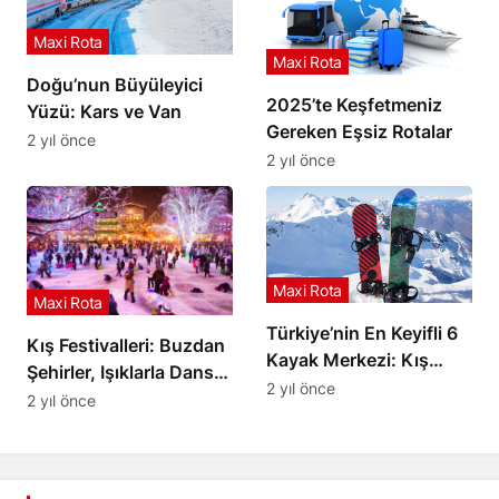
Maxi Rota
Maxi Rota
Doğu’nun Büyüleyici
2025’te Keşfetmeniz
Yüzü: Kars ve Van
Gereken Eşsiz Rotalar
2 yıl önce
2 yıl önce
Maxi Rota
Maxi Rota
Türkiye’nin En Keyifli 6
Kış Festivalleri: Buzdan
Kayak Merkezi: Kış
Şehirler, Işıklarla Dans
Tatiliniz İçin En İyi
2 yıl önce
ve Renkli Şölenler
2 yıl önce
Rotalar