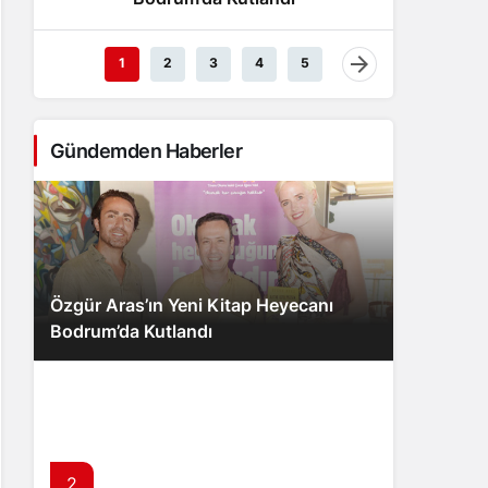
1
2
3
4
5
Gündemden Haberler
Özgür Aras’ın Yeni Kitap Heyecanı
Bodrum’da Kutlandı
2