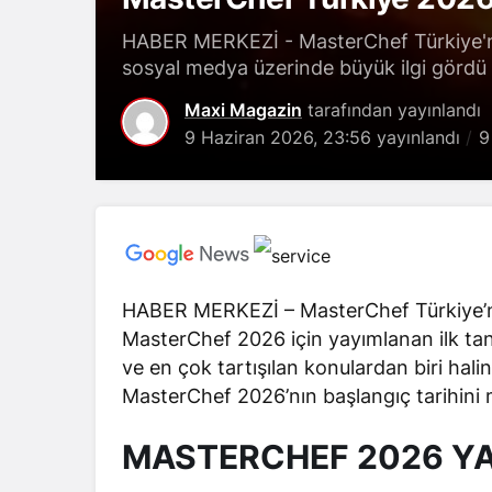
HABER MERKEZİ - MasterChef Türkiye'nin
sosyal medya üzerinde büyük ilgi gördü v
Maxi Magazin
tarafından yayınlandı
9 Haziran 2026, 23:56
yayınlandı
9
HABER MERKEZİ – MasterChef Türkiye’n
MasterChef 2026 için yayımlanan ilk tan
ve en çok tartışılan konulardan biri halin
MasterChef 2026’nın başlangıç tarihini 
MASTERCHEF 2026 YAY