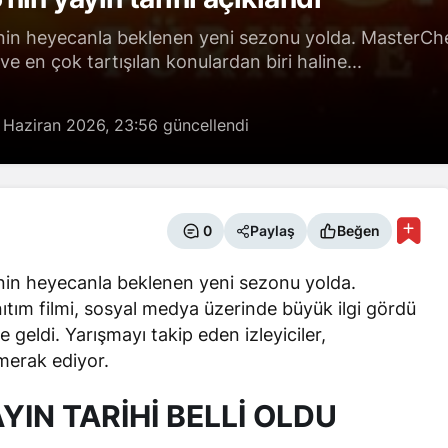
 heyecanla beklenen yeni sezonu yolda. MasterChef 2
e en çok tartışılan konulardan biri haline...
 Haziran 2026, 23:56
güncellendi
0
Paylaş
Beğen
in heyecanla beklenen yeni sezonu yolda.
ıtım filmi, sosyal medya üzerinde büyük ilgi gördü
e geldi. Yarışmayı takip eden izleyiciler,
merak ediyor.
IN TARİHİ BELLİ OLDU