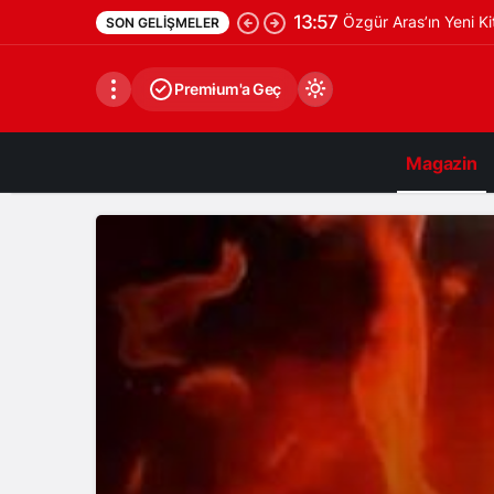
9:26
Benderlioğlu çiftinden
SON GELIŞMELER
Premium'a Geç
Magazin
Gündüz Modu
Gündüz modunu seçin.
Gece Modu
Gece modunu seçin.
Sistem Modu
Sistem modunu seçin.