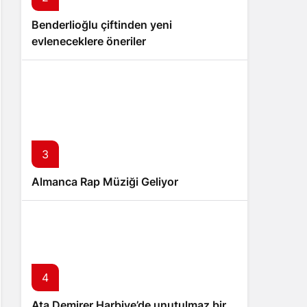
Benderlioğlu çiftinden yeni
evleneceklere öneriler
3
Almanca Rap Müziği Geliyor
4
Ata Demirer Harbiye’de unutulmaz bir