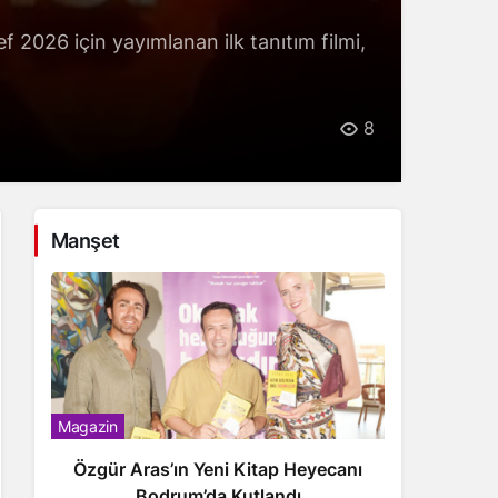
026 için yayımlanan ilk tanıtım filmi,
8
Manşet
Magazin
Magazin
Özgür Aras’ın Yeni Kitap Heyecanı
Ben
Bodrum’da Kutlandı