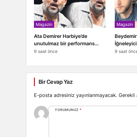
Magazin
Magazin
Ata Demirer Harbiye’de
Beydemir’
unutulmaz bir performans
İğneleyic
sergiledi
9 saat önce
9 saat önc
Bir Cevap Yaz
E-posta adresiniz yayınlanmayacak.
Gerekli
YORUMUNUZ
*