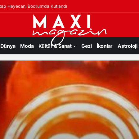
 yeni evleneceklere öneriler
Dünya
Moda
Kültür & Sanat
Gezi
İkonlar
Astroloji