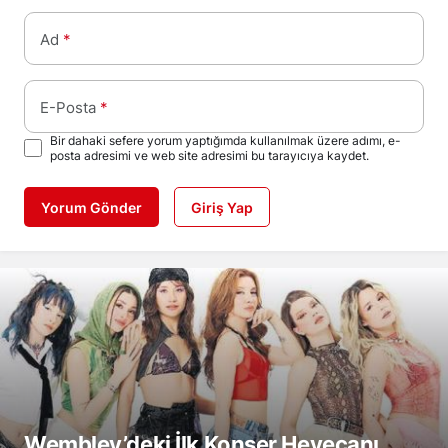
Ad
*
E-Posta
*
Bir dahaki sefere yorum yaptığımda kullanılmak üzere adımı, e-
posta adresimi ve web site adresimi bu tarayıcıya kaydet.
Yorum Gönder
Giriş Yap
Wembley’deki İlk Konser Heyecanı