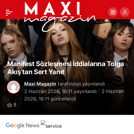
Wembley’deki İlk Konser
+
-
0
Paylaş
Heyecanı
Manifest Sözleşmesi İddialarına Tolga
Akış’tan Sert Yanıt
Maxi Magazin
tarafından yayınlandı
2 Haziran 2026, 16:11
yayınlandı
2 Haziran
2026, 16:11
güncellendi
8