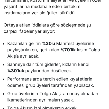
harcamaları, kostüm maliyetleri ve üyelerin özel
yaşantılarına müdahale eden birtakım
kısıtlamaların yer aldığı ileri sürüldü.
Ortaya atılan iddialara göre sözleşmede şu
çarpıcı ifadeler yer alıyor:
Kazanılan gelirin
%30’u
Manifest üyelerine
paylaştırılırken, geri kalan
%70’lik
kısım Tolga
Akış’a ayrılacak.
Sahneye dair tüm giderler, kızların kendi
%30’luk
paylarından düşülecek.
Performanslarda tercih edilen kıyafetlerin
ödemesi grup üyeleri tarafından yapılacak.
Grup üyelerinin Tolga Akış’tan onay almadan
ikametlerinden ayrılmaları yasak.
Tolga Akış’ın izni olmaksızın erkek