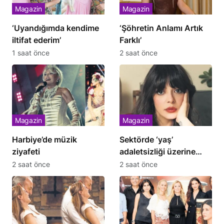
Magazin
Magazin
‘Uyandığımda kendime
‘Şöhretin Anlamı Artık
iltifat ederim’
Farklı’
1 saat önce
2 saat önce
Magazin
Magazin
Harbiye’de müzik
Sektörde ‘yaş’
ziyafeti
adaletsizliği üzerine
isyan!
2 saat önce
2 saat önce