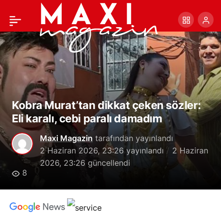
Nesrin Cavadzade,
+
-
0
Paylaş
botoks eleştirilerine
yanıt verdi: Fresh
görünüm
Kobra Murat’tan dikkat çeken sözler:
Eli karalı, cebi paralı damadım
Maxi Magazin
tarafından yayınlandı
2 Haziran 2026, 23:26
yayınlandı
2 Haziran
2026, 23:26
güncellendi
8