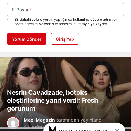
E-Posta
*
Bir dahaki sefere yorum yaptığımda kullanılmak üzere adımı, e-
posta adresimi ve web site adresimi bu tarayıcıya kaydet.
Yorum Gönder
Giriş Yap
Nesrin Cavadzade, botoks
eleştirilerine yanıt verdi: Fresh
görünüm
Maxi Magazin
tarafından yayınlandı
2 Haziran 2026, 23:12
yayınlandı
2 Haziran
0