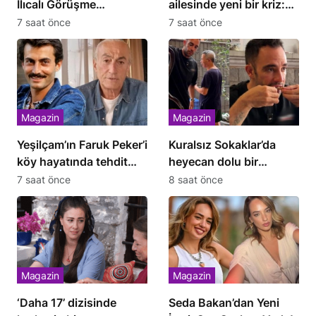
Ilıcalı Görüşme
ailesinde yeni bir kriz:
Gerçekleştirdi
Anne boşanma davası
7 saat önce
7 saat önce
açtı
Magazin
Magazin
Yeşilçam’ın Faruk Peker’i
Kuralsız Sokaklar’da
köy hayatında tehdit
heyecan dolu bir
ediliyor!
yolculuk!
7 saat önce
8 saat önce
Magazin
Magazin
‘Daha 17’ dizisinde
Seda Bakan’dan Yeni