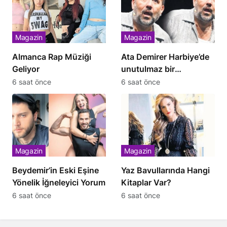
Magazin
Magazin
Almanca Rap Müziği
Ata Demirer Harbiye’de
Geliyor
unutulmaz bir
performans sergiledi
6 saat önce
6 saat önce
Magazin
Magazin
Beydemir’in Eski Eşine
Yaz Bavullarında Hangi
Yönelik İğneleyici Yorum
Kitaplar Var?
6 saat önce
6 saat önce