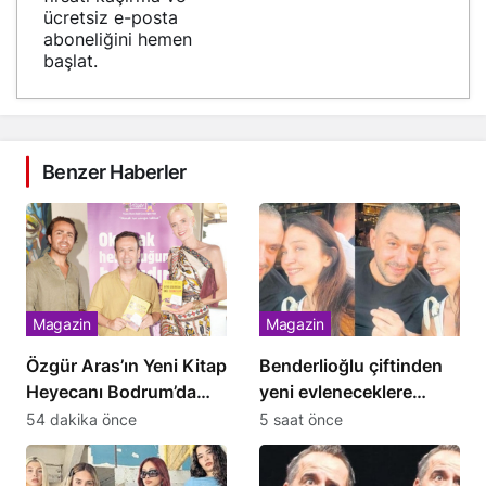
ücretsiz e-posta
aboneliğini hemen
başlat.
Benzer Haberler
Magazin
Magazin
Özgür Aras’ın Yeni Kitap
Benderlioğlu çiftinden
Heyecanı Bodrum’da
yeni evleneceklere
Kutlandı
öneriler
54 dakika önce
5 saat önce