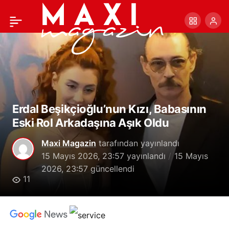
25 yıllık cinayet
+
-
0
Paylaş
davasında baba Nezih
Çinkitaş ilk kez konuştu
Erdal Beşikçioğlu’nun Kızı, Babasının
Eski Rol Arkadaşına Aşık Oldu
Maxi Magazin
tarafından yayınlandı
15 Mayıs 2026, 23:57
yayınlandı
15 Mayıs
2026, 23:57
güncellendi
11