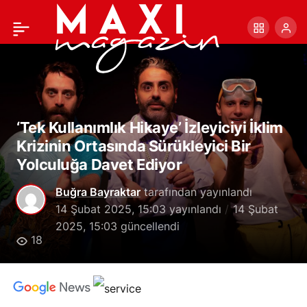
Caspar David Friedrich’in
+
-
0
Paylaş
Eserleri MET’te: Doğa ve
Ruhun Derin Bağlantısı
‘Tek Kullanımlık Hikaye’ İzleyiciyi İklim
Krizinin Ortasında Sürükleyici Bir
Yolculuğa Davet Ediyor
Buğra Bayraktar
tarafından yayınlandı
14 Şubat 2025, 15:03
yayınlandı
14 Şubat
2025, 15:03
güncellendi
18