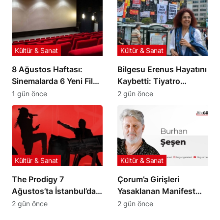
Kültür & Sanat
Kültür & Sanat
8 Ağustos Haftası:
Bilgesu Erenus Hayatını
Sinemalarda 6 Yeni Film
Kaybetti: Tiyatro
İzleyiciyle Buluşuyor
Dünyasının Acı Kaybı
1 gün önce
2 gün önce
Kültür & Sanat
Kültür & Sanat
The Prodigy 7
Çorum’a Girişleri
Ağustos’ta İstanbul’da
Yasaklanan Manifest
Sahne Alacak
Grubu Londra Yolcusu
2 gün önce
2 gün önce