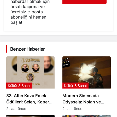
haberdar olmak için
fırsatı kaçırma ve
ücretsiz e-posta
aboneliğini hemen
başlat.
Benzer Haberler
Kültür & Sanat
Kültür & Sanat
33. Altın Koza Emek
Modern Sinemada
Ödülleri: Selen, Koper
Odysseia: Nolan ve
ve Sayman
Homeros Arasındaki
2 saat önce
2 saat önce
Onurlandırılıyor
Mesafe