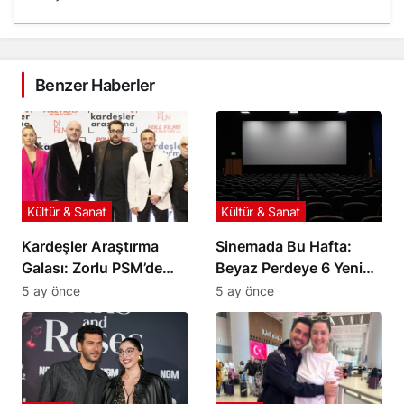
Benzer Haberler
Kültür & Sanat
Kültür & Sanat
Kardeşler Araştırma
Sinemada Bu Hafta:
Galası: Zorlu PSM’de
Beyaz Perdeye 6 Yeni
Yıldızlar Geçidi
Film Geliyor
5 ay önce
5 ay önce