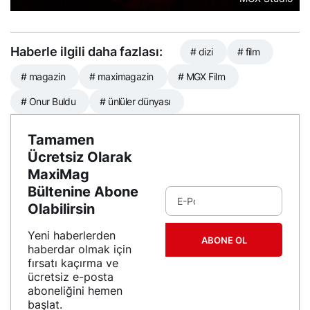
Haberle ilgili daha fazlası:
# dizi
# film
# magazin
# maximagazin
# MGX Film
# Onur Buldu
# ünlüler dünyası
Tamamen
Ücretsiz Olarak
MaxiMag
Bültenine Abone
Olabilirsin
Yeni haberlerden
ABONE OL
haberdar olmak için
fırsatı kaçırma ve
ücretsiz e-posta
aboneliğini hemen
başlat.