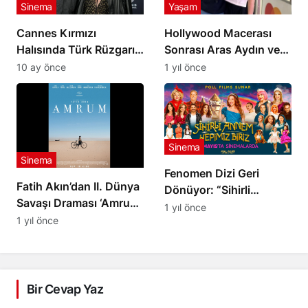
Sinema
Yaşam
Cannes Kırmızı
Hollywood Macerası
Halısında Türk Rüzgarı!
Sonrası Aras Aydın ve
Demet Özdemir ve
Melis Birkan Türkiye’ye
10 ay önce
1 yıl önce
Çağatay Ulusoy’un
Döndü
‘Fıstık’ Şovu Olay
Yarattı! Murat Yıldırım
İhaneti Anlattı!
Sinema
Sinema
Fenomen Dizi Geri
Fatih Akın’dan II. Dünya
Dönüyor: “Sihirli
Savaşı Draması ‘Amrum’
Annem: Hepimiz Biriz”
1 yıl önce
Cannes’da İlk Kez
1 yıl önce
30 Mayıs’ta
Görücüye Çıktı
Sinemalarda!
Bir Cevap Yaz