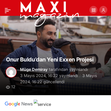
Meryl Streep, Altın
+
-
0
Paylaş
Palmiye Onur Ödülü’nü
Alacak!
Onur Buldu’dan Yeni Exxen Projesi
Müge Demiray
tarafından yayınlandı
3 Mayıs 2024, 16:22
yayınlandı
3 Mayıs
2024, 16:22
güncellendi
12