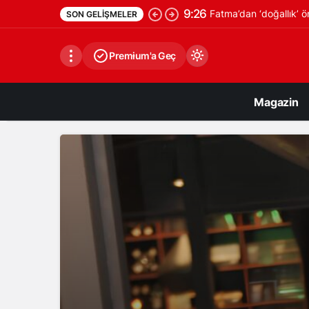
9:26
Fatma’dan ‘doğallık’ ön
SON GELIŞMELER
Premium'a Geç
Magazin
Gündüz Modu
Gündüz modunu seçin.
Gece Modu
Gece modunu seçin.
Sistem Modu
Sistem modunu seçin.