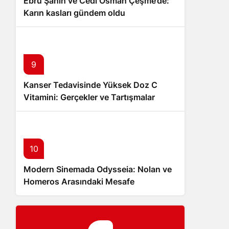
Ebru Şahin ve Cedi Osman Çeşme’de:
Karın kasları gündem oldu
9
Kanser Tedavisinde Yüksek Doz C
Vitamini: Gerçekler ve Tartışmalar
10
Modern Sinemada Odysseia: Nolan ve
Homeros Arasındaki Mesafe