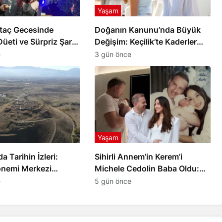
Yaşam
rtaç Gecesinde
Doğanın Kanunu’nda Büyük
Düeti ve Sürpriz Şarkı
Değişim: Keçilik’te Kaderler
Değişiyor
e
3 gün önce
Yaşam
a Tarihin İzleri:
Sihirli Annem’in Kerem’i
önemi Merkezi
Michele Cedolin Baba Oldu:
İşte Bebeğin İsmi
e
5 gün önce