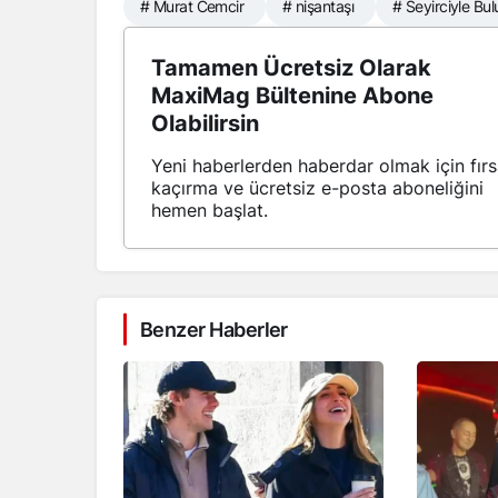
# Murat Cemcir
# nişantaşı
# Seyirciyle Bu
Tamamen Ücretsiz Olarak
MaxiMag Bültenine Abone
Olabilirsin
Yeni haberlerden haberdar olmak için fırs
kaçırma ve ücretsiz e-posta aboneliğini
hemen başlat.
Benzer Haberler