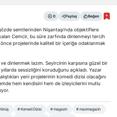
0
Paylaş
Beğen
özde semtlerinden Nişantaşı’nda objektiflere
kalan Cemcir, bu süre zarfında dinlenmeyi tercih
 önce projelerinde kaliteli bir içeriğe odaklanmak
ve dinlenmek lazım. Seyircinin karşısına güzel bir
 yıllarda sessizliğini koruduğunu açıkladı. Yazar
alıştıkları yeni projelerinin komedi dizisi olacağını
de hem kendisini hem de izleyicilerini mutlu
ıyor.
 Dönüş
# Komedi Dizisi
# magazin
# maximagazin