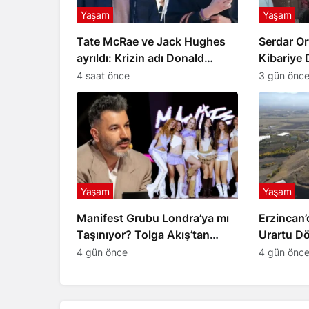
Yaşam
Yaşam
Tate McRae ve Jack Hughes
Serdar O
ayrıldı: Krizin adı Donald
Kibariye 
Trump
Rüzgarı
4 saat önce
3 gün önc
Yaşam
Yaşam
Manifest Grubu Londra’ya mı
Erzincan’d
Taşınıyor? Tolga Akış’tan
Urartu D
Açıklama
Altıntepe
4 gün önce
4 gün önc