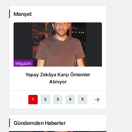
Manşet
Magazin
Magazin
Yapay Zekâya Karşı Önlemler
Yağız
Alınıyor
1
2
3
4
5
Gündemden Haberler