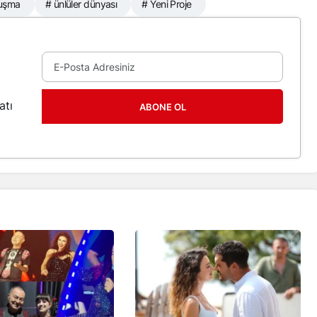
luşma
# ünlüler dünyası
# Yeni Proje
atı
ABONE OL