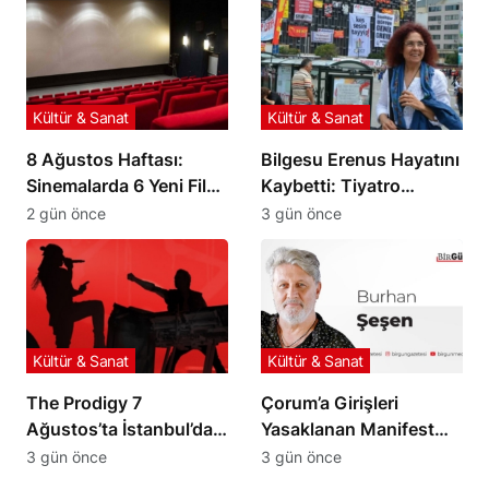
Kültür & Sanat
Kültür & Sanat
8 Ağustos Haftası:
Bilgesu Erenus Hayatını
Sinemalarda 6 Yeni Film
Kaybetti: Tiyatro
İzleyiciyle Buluşuyor
Dünyasının Acı Kaybı
2 gün önce
3 gün önce
Kültür & Sanat
Kültür & Sanat
The Prodigy 7
Çorum’a Girişleri
Ağustos’ta İstanbul’da
Yasaklanan Manifest
Sahne Alacak
Grubu Londra Yolcusu
3 gün önce
3 gün önce