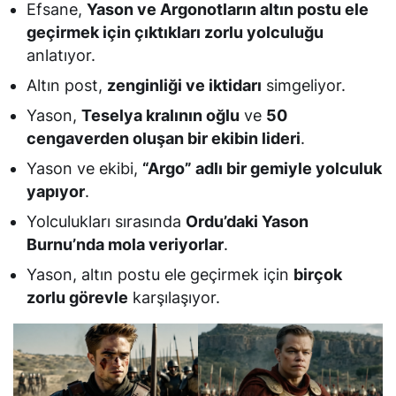
Efsane,
Yason ve Argonotların altın postu ele
geçirmek için çıktıkları zorlu yolculuğu
anlatıyor.
Altın post,
zenginliği ve iktidarı
simgeliyor.
Yason,
Teselya kralının oğlu
ve
50
cengaverden oluşan bir ekibin lideri
.
Yason ve ekibi,
“Argo” adlı bir gemiyle yolculuk
yapıyor
.
Yolculukları sırasında
Ordu’daki Yason
Burnu’nda mola veriyorlar
.
Yason, altın postu ele geçirmek için
birçok
zorlu görevle
karşılaşıyor.