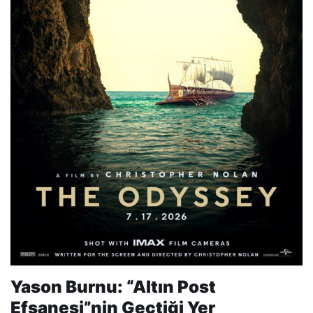
Yason Burnu: “Altın Post
Efsanesi”nin Geçtiği Yer