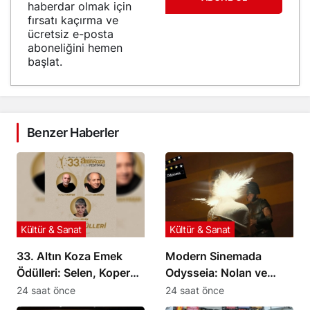
haberdar olmak için
fırsatı kaçırma ve
ücretsiz e-posta
aboneliğini hemen
başlat.
Benzer Haberler
Kültür & Sanat
Kültür & Sanat
33. Altın Koza Emek
Modern Sinemada
Ödülleri: Selen, Koper
Odysseia: Nolan ve
ve Sayman
Homeros Arasındaki
24 saat önce
24 saat önce
Onurlandırılıyor
Mesafe