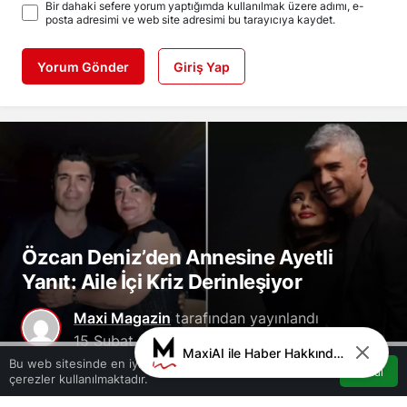
Bir dahaki sefere yorum yaptığımda kullanılmak üzere adımı, e-
posta adresimi ve web site adresimi bu tarayıcıya kaydet.
Yorum Gönder
Giriş Yap
Özcan Deniz’den Annesine Ayetli
Yanıt: Aile İçi Kriz Derinleşiyor
Maxi Magazin
tarafından yayınlandı
15 Şubat 2025, 12:41
yayınlandı
15 Şubat
MaxiAI ile Haber Hakkında Sohbet
0
2025, 12:55
güncellendi
Bu web sitesinde en iyi deneyimi yaşamanızı sağlamak için
Kabul
çerezler kullanılmaktadır.
Akış
Hesabım
Bildirimler
12
Anasayfa