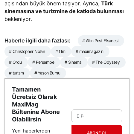
açısından büyük önem taşıyor. Ayrıca,
Türk
sinemasına ve turizmine de katkıda bulunması
bekleniyor.
Haberle ilgili daha fazlası:
# Altın Post Efsanesi
# Christopher Nolan
# film
# maximagazin
# Ordu
# Perşembe
# Sinema
# The Odyssey
# turizm
# Yason Burnu
Tamamen
Ücretsiz Olarak
MaxiMag
Bültenine Abone
Olabilirsin
Yeni haberlerden
ABONE OL