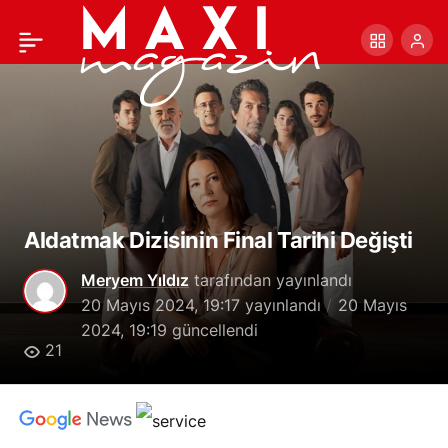
“The Sandman” 2. Sezon
+
-
0
Paylaş
Kadrosu Belli Oldu!
Aldatmak Dizisinin Final Tarihi Değişti
Meryem Yıldız
tarafından yayınlandı
20 Mayıs 2024, 19:17
yayınlandı
20 Mayıs
2024, 19:19
güncellendi
21