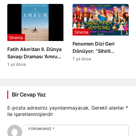
Çağatay Ulusoy’un
Döndü
‘Fıstık’ Şovu Olay
Yarattı! Murat Yıldırım
İhaneti Anlattı!
Sinema
Sinema
Fenomen Dizi Geri
Fatih Akın’dan II. Dünya
Dönüyor: “Sihirli
Savaşı Draması ‘Amrum’
Annem: Hepimiz Biriz”
1 yıl önce
Cannes’da İlk Kez
1 yıl önce
30 Mayıs’ta
Görücüye Çıktı
Sinemalarda!
Bir Cevap Yaz
E-posta adresiniz yayınlanmayacak.
Gerekli alanlar
*
ile işaretlenmişlerdir
YORUMUNUZ
*