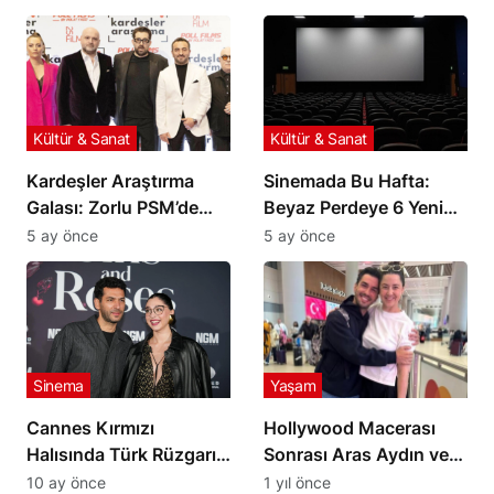
Kültür & Sanat
Kültür & Sanat
Kardeşler Araştırma
Sinemada Bu Hafta:
Galası: Zorlu PSM’de
Beyaz Perdeye 6 Yeni
Yıldızlar Geçidi
Film Geliyor
5 ay önce
5 ay önce
Sinema
Yaşam
Cannes Kırmızı
Hollywood Macerası
Halısında Türk Rüzgarı!
Sonrası Aras Aydın ve
Demet Özdemir ve
Melis Birkan Türkiye’ye
10 ay önce
1 yıl önce