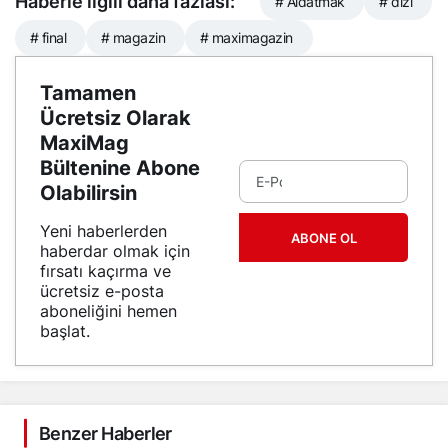
Haberle ilgili daha fazlası:
# Aldatmak
# dizi
# final
# magazin
# maximagazin
Tamamen
Ücretsiz Olarak
MaxiMag
Bültenine Abone
Olabilirsin
Yeni haberlerden
ABONE OL
haberdar olmak için
fırsatı kaçırma ve
ücretsiz e-posta
aboneliğini hemen
başlat.
Benzer Haberler