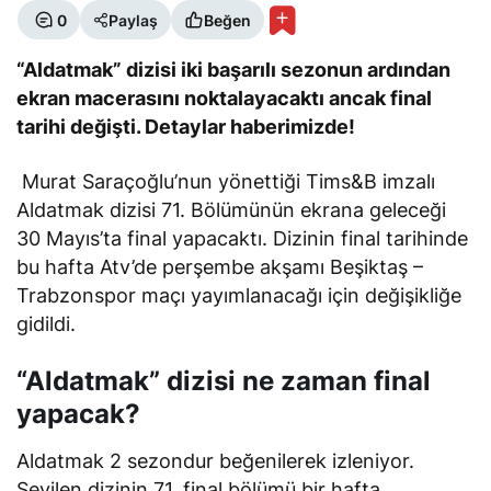
0
Paylaş
Beğen
“Aldatmak” dizisi iki başarılı sezonun ardından
ekran macerasını noktalayacaktı ancak final
tarihi değişti. Detaylar haberimizde!
Murat Saraçoğlu’nun yönettiği Tims&B imzalı
Aldatmak dizisi 71. Bölümünün ekrana geleceği
30 Mayıs’ta final yapacaktı. Dizinin final tarihinde
bu hafta Atv’de perşembe akşamı Beşiktaş –
Trabzonspor maçı yayımlanacağı için değişikliğe
gidildi.
“Aldatmak” dizisi ne zaman final
yapacak?
Aldatmak 2 sezondur beğenilerek izleniyor.
Sevilen dizinin 71. final bölümü bir hafta