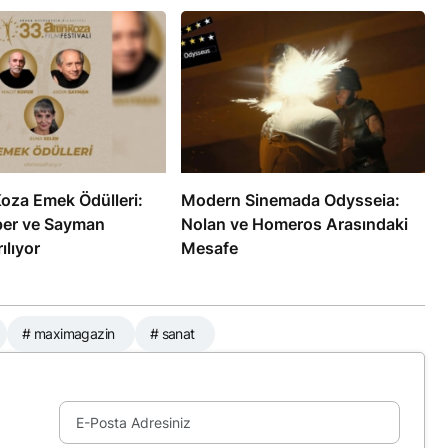
Koza Emek Ödülleri:
Modern Sinemada Odysseia:
per ve Sayman
Nolan ve Homeros Arasındaki
ılıyor
Mesafe
# maximagazin
# sanat