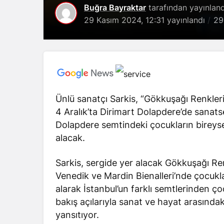
Buğra Bayraktar
tarafından yayınland
29 Kasım 2024, 12:31
yayınlandı
29
Ünlü sanatçı Sarkis, “Gökkuşağı Renkleri
4 Aralık’ta Dirimart Dolapdere’de sanatse
Dolapdere semtindeki çocukların bireysel
alacak.
Sarkis, sergide yer alacak
Gökkuşağı Ren
Venedik ve Mardin Bienalleri’nde çocukla
alarak İstanbul’un farklı semtlerinden çoc
bakış açılarıyla sanat ve hayat arasınd
yansıtıyor.