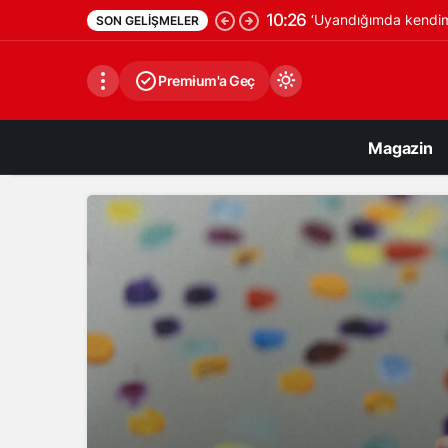
10:12
‘Şöhretin Anlamı Artık 
SON GELIŞMELER
Premium'a Geç
Magazin
Gündüz Modu
Gündüz modunu seçin.
Gece Modu
Gece modunu seçin.
Sistem Modu
Sistem modunu seçin.