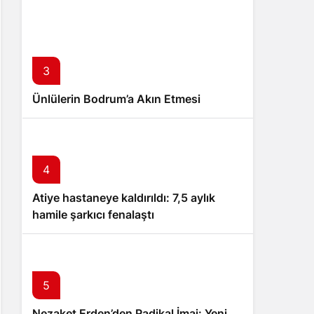
3
Ünlülerin Bodrum’a Akın Etmesi
4
Atiye hastaneye kaldırıldı: 7,5 aylık
hamile şarkıcı fenalaştı
5
Nezaket Erden’den Radikal İmaj: Yeni