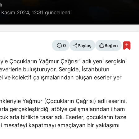
ı
 Kasım 2024, 12:31
güncellendi
0
Paylaş
Beğen
yle Çocukların Yağmur Çağrısı” adlı yeni sergisini
verlerle buluşturuyor. Sergide, İstanbul’un
 ve kolektif çalışmalarından oluşan eserler yer
kleriyle Yağmur (Çocukların Çağrısı)
adlı eserini,
rla gerçekleştirdiği atölye çalışmalarından ilham
uklarla birlikte tasarladı. Eserler, çocukların taze
aki mesafeyi kapatmayı amaçlayan bir yaklaşımı