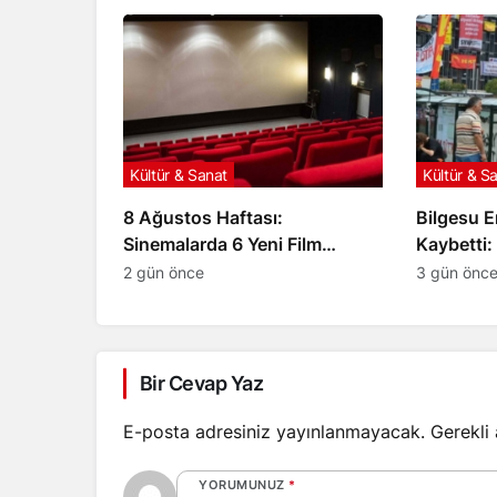
Kültür & Sanat
Kültür & S
8 Ağustos Haftası:
Bilgesu E
Sinemalarda 6 Yeni Film
Kaybetti:
İzleyiciyle Buluşuyor
Acı Kaybı
2 gün önce
3 gün önc
Bir Cevap Yaz
E-posta adresiniz yayınlanmayacak.
Gerekli
YORUMUNUZ
*