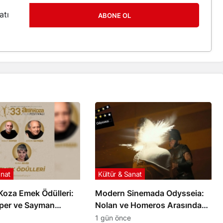
atı
ABONE OL
anat
Kültür & Sanat
 Koza Emek Ödülleri:
Modern Sinemada Odysseia:
oper ve Sayman
Nolan ve Homeros Arasındaki
rılıyor
Mesafe
1 gün önce