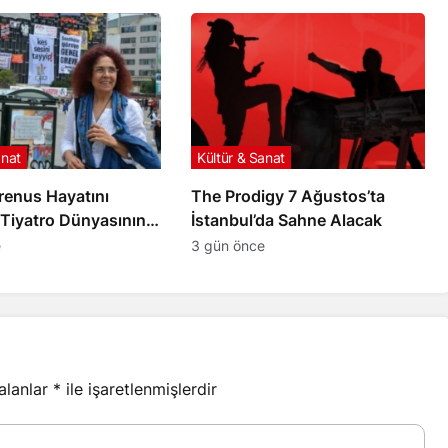
anat
Kültür & Sanat
renus Hayatını
The Prodigy 7 Ağustos’ta
 Tiyatro Dünyasının
İstanbul’da Sahne Alacak
e
3 gün önce
 alanlar
*
ile işaretlenmişlerdir