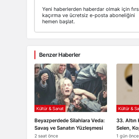
Yeni haberlerden haberdar olmak için fırs
kaçırma ve ücretsiz e-posta aboneliğini
hemen başlat.
Benzer Haberler
Kültür & Sanat
Kültür & S
Beyazperdede Silahlara Veda:
33. Altın
Savaş ve Sanatın Yüzleşmesi
Selen, K
Onurlandı
2 saat önce
1 gün önce