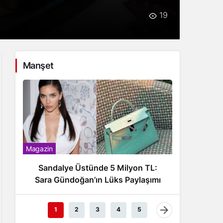
19
Manşet
Magazin
Magazin
Sandalye Üstünde 5 Milyon TL:
Wilma E
Sara Gündoğan’ın Lüks Paylaşımı
Çeş
1
2
3
4
5