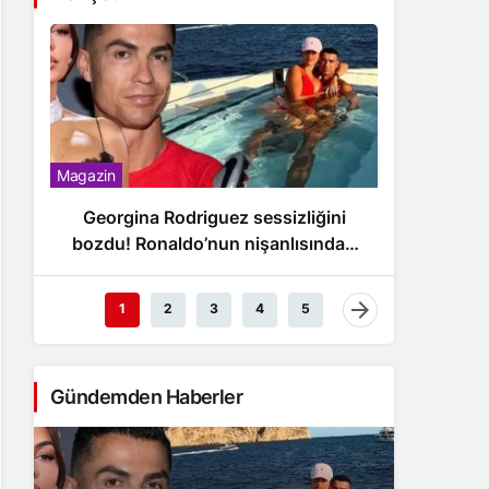
Magazin
Magazin
Georgina Rodriguez sessizliğini
Ron
bozdu! Ronaldo’nun nişanlısından
dol
dikkat çeken açıklama
1
2
3
4
5
Gündemden Haberler