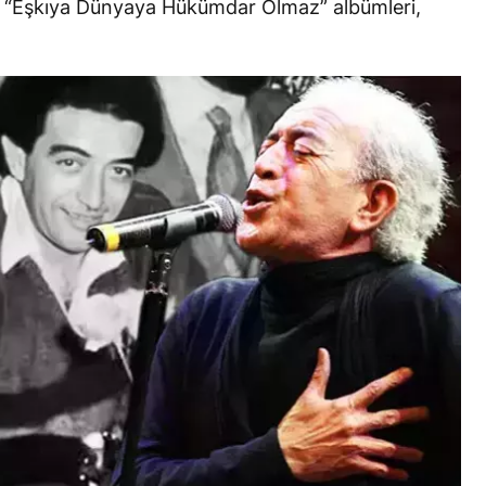
da “Eşkıya Dünyaya Hükümdar Olmaz” albümleri,
.