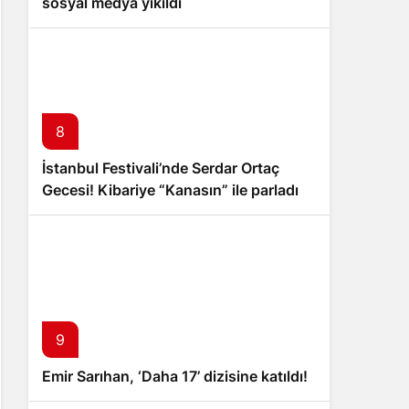
sosyal medya yıkıldı
8
İstanbul Festivali’nde Serdar Ortaç
Gecesi! Kibariye “Kanasın” ile parladı
9
Emir Sarıhan, ‘Daha 17’ dizisine katıldı!