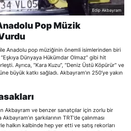
Edip Akbayram
 Anadolu Pop Müzik
 Vurdu
ile Anadolu pop müziğinin önemli isimlerinden biri
, “Eşkıya Dünyaya Hükümdar Olmaz” gibi hit
 yerleşti. Ayrıca, “Kara Kuzu”, “Deniz Üstü Köpürür” ve
ürüne büyük katkı sağladı. Akbayram’ın 250’ye yakın
asakları
kan Akbayram ve benzer sanatçılar için zorlu bir
da Akbayram’ın şarkılarının TRT’de çalınması
halkın kalbinde hep yer etti ve satış rekorları