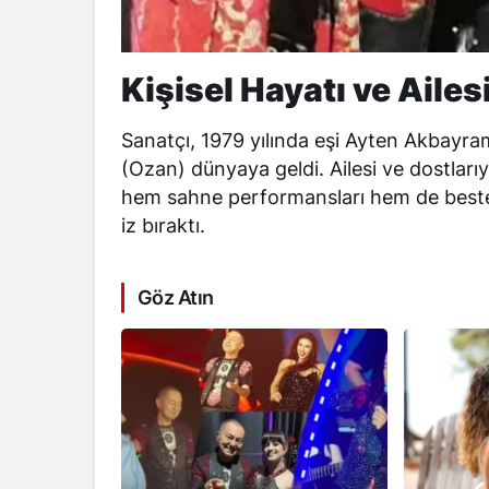
Kişisel Hayatı ve Ailes
Sanatçı, 1979 yılında eşi Ayten Akbayram i
(Ozan) dünyaya geldi. Ailesi ve dostları
hem sahne performansları hem de bestele
iz bıraktı.
Göz Atın