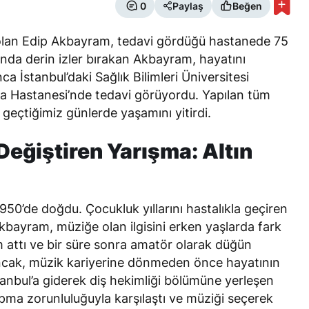
0
Paylaş
Beğen
i olan Edip Akbayram, tedavi gördüğü hastanede 75
nda derin izler bırakan Akbayram, hayatını
 İstanbul’daki Sağlık Bilimleri Üniversitesi
 Hastanesi’nde tedavi görüyordu. Yapılan tüm
geçtiğimiz günlerde yaşamını yitirdi.
Değiştiren Yarışma: Altın
50’de doğdu. Çocukluk yıllarını hastalıkla geçiren
kbayram, müziğe olan ilgisini erken yaşlarda fark
ım attı ve bir süre sonra amatör olarak düğün
Ancak, müzik kariyerine dönmeden önce hayatının
tanbul’a giderek diş hekimliği bölümüne yerleşen
pma zorunluluğuyla karşılaştı ve müziği seçerek