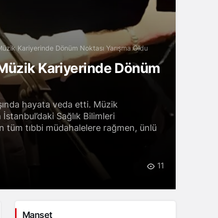
 Müzik Kariyerinde Dönüm Noktası Yarışma Oldu
 Müzik Kariyerinde Dönüm
şında hayata veda etti. Müzik
tanbul’daki Sağlık Bilimleri
n tüm tıbbi müdahalelere rağmen, ünlü
11
Manşet