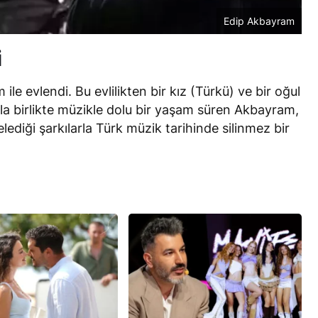
Edip Akbayram
i
le evlendi. Bu evlilikten bir kız (Türkü) ve bir oğul
yla birlikte müzikle dolu bir yaşam süren Akbayram,
diği şarkılarla Türk müzik tarihinde silinmez bir