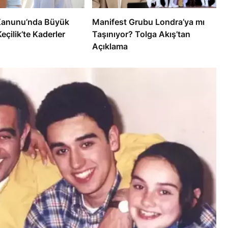
Kanunu’nda Büyük
Manifest Grubu Londra’ya mı
eçilik’te Kaderler
Taşınıyor? Tolga Akış’tan
Açıklama