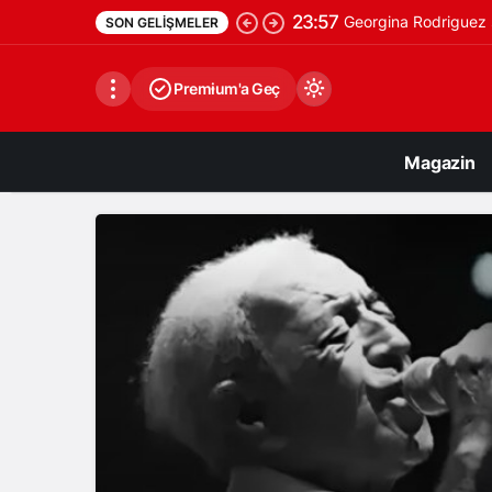
23:57
Georgina Rodriguez s
SON GELIŞMELER
Premium'a Geç
Magazin
Gündüz Modu
Gündüz modunu seçin.
Gece Modu
Gece modunu seçin.
Sistem Modu
Sistem modunu seçin.