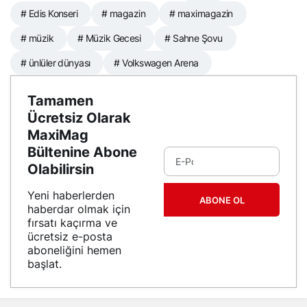
# Edis Konseri
# magazin
# maximagazin
# müzik
# Müzik Gecesi
# Sahne Şovu
# ünlüler dünyası
# Volkswagen Arena
Tamamen
Ücretsiz Olarak
MaxiMag
Bültenine Abone
Olabilirsin
Yeni haberlerden
ABONE OL
haberdar olmak için
fırsatı kaçırma ve
ücretsiz e-posta
aboneliğini hemen
başlat.