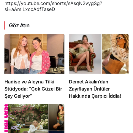
https://youtube.com/shorts/sAsqN2vygSg?
si=aAmiLxccAdfTaseD
Göz Atın
Hadise ve Aleyna Tilki
Demet Akalın’dan
Stüdyoda: “Çok Güzel Bir
Zayıflayan Ünlüler
Şey Geliyor”
Hakkında Çarpıcı İddia!