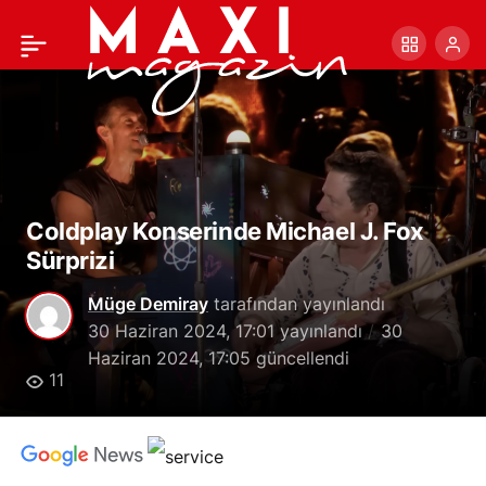
Salon İKSV Gezgin Salon
+
-
0
Paylaş
Festivali 29-30
Haziran’da!
Coldplay Konserinde Michael J. Fox
Sürprizi
Müge Demiray
tarafından yayınlandı
30 Haziran 2024, 17:01
yayınlandı
30
Haziran 2024, 17:05
güncellendi
11