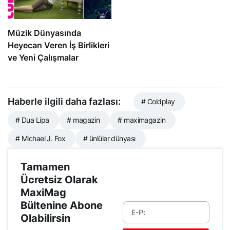
Müzik Dünyasında
Heyecan Veren İş Birlikleri
ve Yeni Çalışmalar
Haberle ilgili daha fazlası:
# Coldplay
# Dua Lipa
# magazin
# maximagazin
# Michael J. Fox
# ünlüler dünyası
Tamamen
Ücretsiz Olarak
MaxiMag
Bültenine Abone
Olabilirsin