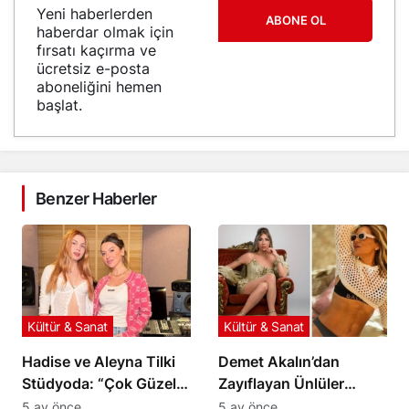
Yeni haberlerden
ABONE OL
haberdar olmak için
fırsatı kaçırma ve
ücretsiz e-posta
aboneliğini hemen
başlat.
Benzer Haberler
Kültür & Sanat
Kültür & Sanat
Hadise ve Aleyna Tilki
Demet Akalın’dan
Stüdyoda: “Çok Güzel
Zayıflayan Ünlüler
Bir Şey Geliyor”
Hakkında Çarpıcı İddia!
5 ay önce
5 ay önce