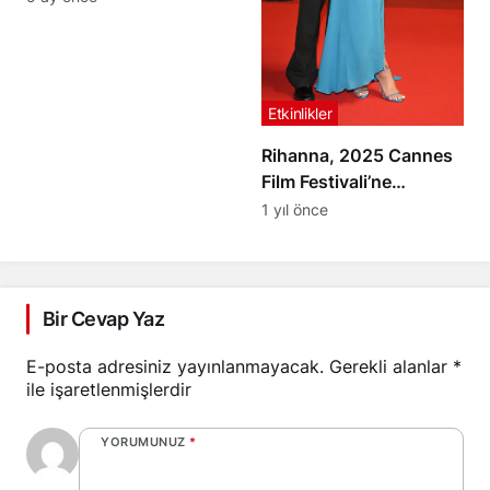
Beste
Etkinlikler
Rihanna, 2025 Cannes
Film Festivali’ne
Alışılagelmiş Şıklığıyla
1 yıl önce
Geç Katıldı: Alaïa
Tasarımıyla Göz
Kamaştırdı
Bir Cevap Yaz
E-posta adresiniz yayınlanmayacak.
Gerekli alanlar
*
ile işaretlenmişlerdir
YORUMUNUZ
*