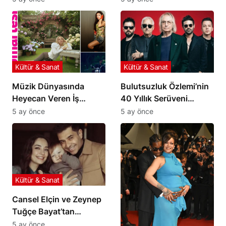
Kültür & Sanat
Kültür & Sanat
Müzik Dünyasında
Bulutsuzluk Özlemi’nin
Heyecan Veren İş
40 Yıllık Serüveni
Birlikleri ve Yeni
Belgesel Oluyor
5 ay önce
5 ay önce
Çalışmalar
Kültür & Sanat
Cansel Elçin ve Zeynep
Tuğçe Bayat’tan
Oğulları Atlas’a Özel
5 ay önce